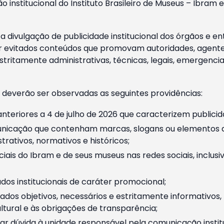
o institucional do Instituto Brasileiro de Museus – Ibra
 divulgação de publicidade institucional dos órgãos e en
 evitados conteúdos que promovam autoridades, agentes 
ritamente administrativas, técnicas, legais, emergencia
 deverão ser observadas as seguintes providências:
nteriores a 4 de julho de 2026 que caracterizem publicid
nicação que contenham marcas, slogans ou elementos da 
rativos, normativos e históricos;
ciais do Ibram e de seus museus nas redes sociais, inclus
os institucionais de caráter promocional;
dos objetivos, necessários e estritamente informativos
tural e às obrigações de transparência;
r dúvida à unidade responsável pela comunicação instituci