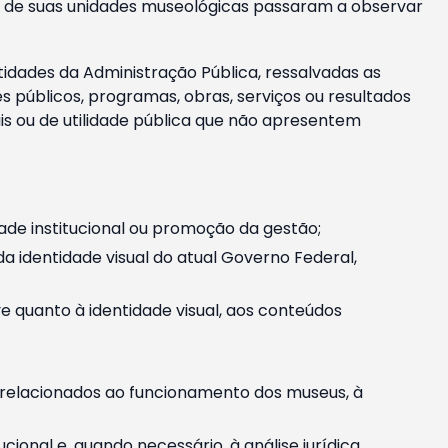
m e de suas unidades museológicas passaram a observar
tidades da Administração Pública, ressalvadas as
públicos, programas, obras, serviços ou resultados
is ou de utilidade pública que não apresentem
ade institucional ou promoção da gestão;
identidade visual do atual Governo Federal,
ive quanto à identidade visual, aos conteúdos
, relacionados ao funcionamento dos museus, à
onal e, quando necessário, à análise jurídica.