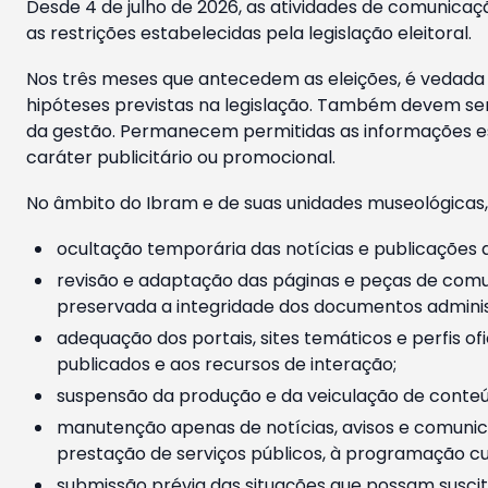
Desde 4 de julho de 2026, as atividades de comunicaçã
as restrições estabelecidas pela legislação eleitoral.
Nos três meses que antecedem as eleições, é vedada a
hipóteses previstas na legislação. Também devem ser
da gestão. Permanecem permitidas as informações est
caráter publicitário ou promocional.
No âmbito do Ibram e de suas unidades museológicas,
ocultação temporária das notícias e publicações a
revisão e adaptação das páginas e peças de comu
preservada a integridade dos documentos administ
adequação dos portais, sites temáticos e perfis ofi
publicados e aos recursos de interação;
suspensão da produção e da veiculação de conteúd
manutenção apenas de notícias, avisos e comunica
prestação de serviços públicos, à programação cul
submissão prévia das situações que possam suscita