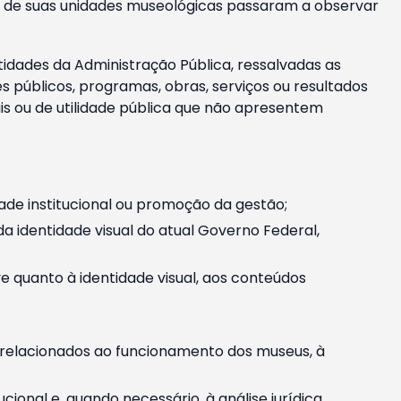
m e de suas unidades museológicas passaram a observar
tidades da Administração Pública, ressalvadas as
públicos, programas, obras, serviços ou resultados
is ou de utilidade pública que não apresentem
ade institucional ou promoção da gestão;
identidade visual do atual Governo Federal,
ive quanto à identidade visual, aos conteúdos
, relacionados ao funcionamento dos museus, à
onal e, quando necessário, à análise jurídica.