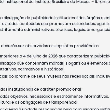
o institucional do Instituto Brasileiro de Museus – Ibra
 divulgação de publicidade institucional dos órgãos e en
 evitados conteúdos que promovam autoridades, agentes 
ritamente administrativas, técnicas, legais, emergencia
 deverão ser observadas as seguintes providências:
nteriores a 4 de julho de 2026 que caracterizem publicid
nicação que contenham marcas, slogans ou elementos da 
rativos, normativos e históricos;
ciais do Ibram e de seus museus nas redes sociais, inclus
os institucionais de caráter promocional;
dos objetivos, necessários e estritamente informativos
tural e às obrigações de transparência;
r dúvida à unidade responsável pela comunicação instituci