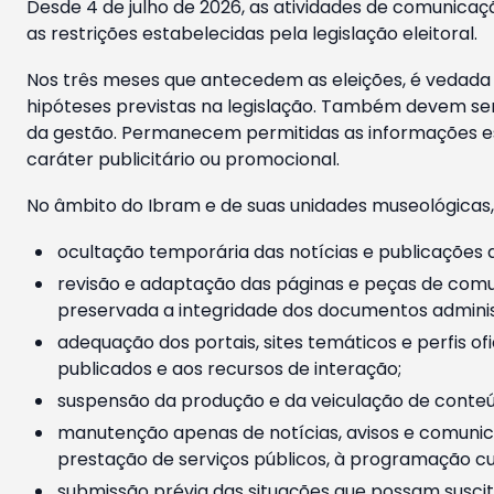
Desde 4 de julho de 2026, as atividades de comunicaçã
as restrições estabelecidas pela legislação eleitoral.
Nos três meses que antecedem as eleições, é vedada a
hipóteses previstas na legislação. Também devem ser
da gestão. Permanecem permitidas as informações est
caráter publicitário ou promocional.
No âmbito do Ibram e de suas unidades museológicas,
ocultação temporária das notícias e publicações a
revisão e adaptação das páginas e peças de comu
preservada a integridade dos documentos administ
adequação dos portais, sites temáticos e perfis ofi
publicados e aos recursos de interação;
suspensão da produção e da veiculação de conteúd
manutenção apenas de notícias, avisos e comunica
prestação de serviços públicos, à programação cul
submissão prévia das situações que possam suscita