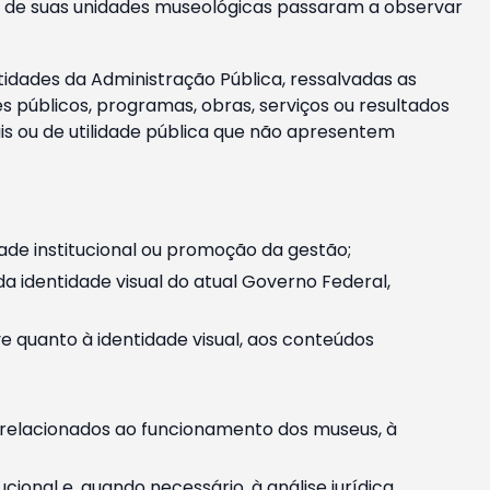
m e de suas unidades museológicas passaram a observar
tidades da Administração Pública, ressalvadas as
públicos, programas, obras, serviços ou resultados
is ou de utilidade pública que não apresentem
ade institucional ou promoção da gestão;
identidade visual do atual Governo Federal,
ive quanto à identidade visual, aos conteúdos
, relacionados ao funcionamento dos museus, à
onal e, quando necessário, à análise jurídica.