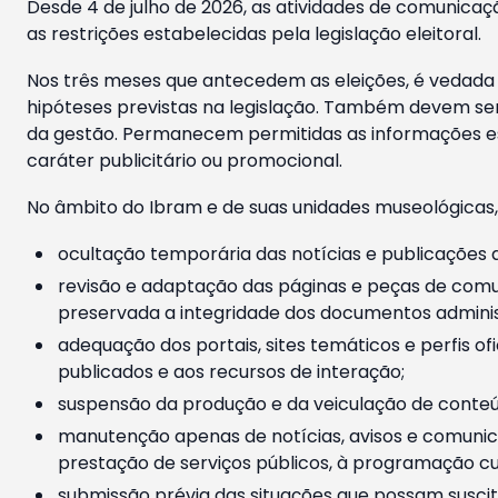
Desde 4 de julho de 2026, as atividades de comunicaçã
as restrições estabelecidas pela legislação eleitoral.
Nos três meses que antecedem as eleições, é vedada a
hipóteses previstas na legislação. Também devem ser
da gestão. Permanecem permitidas as informações est
caráter publicitário ou promocional.
No âmbito do Ibram e de suas unidades museológicas,
ocultação temporária das notícias e publicações a
revisão e adaptação das páginas e peças de comu
preservada a integridade dos documentos administ
adequação dos portais, sites temáticos e perfis ofi
publicados e aos recursos de interação;
suspensão da produção e da veiculação de conteúd
manutenção apenas de notícias, avisos e comunica
prestação de serviços públicos, à programação cul
submissão prévia das situações que possam suscita