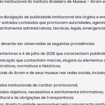
o institucional do Instituto Brasileiro de Museus – Ibra
 divulgação de publicidade institucional dos órgãos e en
 evitados conteúdos que promovam autoridades, agentes 
ritamente administrativas, técnicas, legais, emergencia
 deverão ser observadas as seguintes providências:
nteriores a 4 de julho de 2026 que caracterizem publicid
nicação que contenham marcas, slogans ou elementos da 
rativos, normativos e históricos;
ciais do Ibram e de seus museus nas redes sociais, inclus
os institucionais de caráter promocional;
dos objetivos, necessários e estritamente informativos
tural e às obrigações de transparência;
r dúvida à unidade responsável pela comunicação instituci