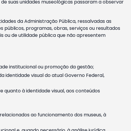
m e de suas unidades museológicas passaram a observar
tidades da Administração Pública, ressalvadas as
públicos, programas, obras, serviços ou resultados
is ou de utilidade pública que não apresentem
ade institucional ou promoção da gestão;
identidade visual do atual Governo Federal,
ive quanto à identidade visual, aos conteúdos
, relacionados ao funcionamento dos museus, à
onal e, quando necessário, à análise jurídica.