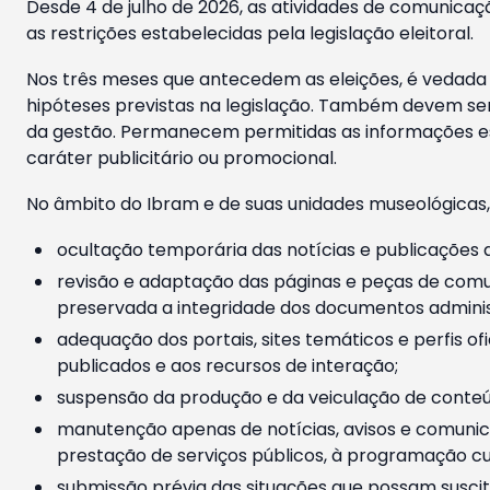
Desde 4 de julho de 2026, as atividades de comunicaçã
as restrições estabelecidas pela legislação eleitoral.
Nos três meses que antecedem as eleições, é vedada a
hipóteses previstas na legislação. Também devem ser
da gestão. Permanecem permitidas as informações est
caráter publicitário ou promocional.
No âmbito do Ibram e de suas unidades museológicas,
ocultação temporária das notícias e publicações a
revisão e adaptação das páginas e peças de comu
preservada a integridade dos documentos administ
adequação dos portais, sites temáticos e perfis ofi
publicados e aos recursos de interação;
suspensão da produção e da veiculação de conteúd
manutenção apenas de notícias, avisos e comunica
prestação de serviços públicos, à programação cul
submissão prévia das situações que possam suscita