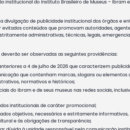
o institucional do Instituto Brasileiro de Museus – Ibra
 divulgação de publicidade institucional dos órgãos e en
 evitados conteúdos que promovam autoridades, agentes 
ritamente administrativas, técnicas, legais, emergencia
 deverão ser observadas as seguintes providências:
nteriores a 4 de julho de 2026 que caracterizem publicid
nicação que contenham marcas, slogans ou elementos da 
rativos, normativos e históricos;
ciais do Ibram e de seus museus nas redes sociais, inclus
os institucionais de caráter promocional;
dos objetivos, necessários e estritamente informativos
tural e às obrigações de transparência;
r dúvida à unidade responsável pela comunicação instituci