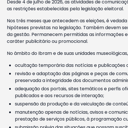
Desde 4 de julho de 2026, as atividades de comunicaçã
as restrições estabelecidas pela legislação eleitoral.
Nos três meses que antecedem as eleições, é vedada a
hipóteses previstas na legislação. Também devem ser
da gestão. Permanecem permitidas as informações est
caráter publicitário ou promocional.
No âmbito do Ibram e de suas unidades museológicas,
ocultação temporária das notícias e publicações a
revisão e adaptação das páginas e peças de comu
preservada a integridade dos documentos administ
adequação dos portais, sites temáticos e perfis ofi
publicados e aos recursos de interação;
suspensão da produção e da veiculação de conteúd
manutenção apenas de notícias, avisos e comunica
prestação de serviços públicos, à programação cul
submissão prévia das situações que possam suscita