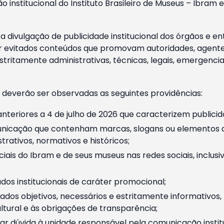
o institucional do Instituto Brasileiro de Museus – Ibra
 divulgação de publicidade institucional dos órgãos e en
 evitados conteúdos que promovam autoridades, agentes 
ritamente administrativas, técnicas, legais, emergencia
 deverão ser observadas as seguintes providências:
nteriores a 4 de julho de 2026 que caracterizem publicid
nicação que contenham marcas, slogans ou elementos da 
rativos, normativos e históricos;
ciais do Ibram e de seus museus nas redes sociais, inclus
os institucionais de caráter promocional;
dos objetivos, necessários e estritamente informativos
tural e às obrigações de transparência;
r dúvida à unidade responsável pela comunicação instituci