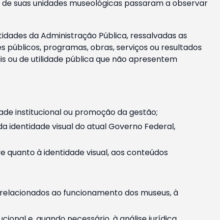
m e de suas unidades museológicas passaram a observar
tidades da Administração Pública, ressalvadas as
públicos, programas, obras, serviços ou resultados
is ou de utilidade pública que não apresentem
ade institucional ou promoção da gestão;
identidade visual do atual Governo Federal,
ive quanto à identidade visual, aos conteúdos
, relacionados ao funcionamento dos museus, à
onal e, quando necessário, à análise jurídica.