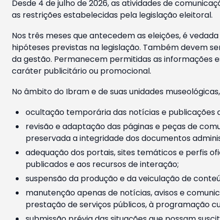
Desde 4 de julho de 2026, as atividades de comunicaçã
as restrições estabelecidas pela legislação eleitoral.
Nos três meses que antecedem as eleições, é vedada a
hipóteses previstas na legislação. Também devem ser
da gestão. Permanecem permitidas as informações est
caráter publicitário ou promocional.
No âmbito do Ibram e de suas unidades museológicas,
ocultação temporária das notícias e publicações a
revisão e adaptação das páginas e peças de comu
preservada a integridade dos documentos administ
adequação dos portais, sites temáticos e perfis ofi
publicados e aos recursos de interação;
suspensão da produção e da veiculação de conteúd
manutenção apenas de notícias, avisos e comunica
prestação de serviços públicos, à programação cul
submissão prévia das situações que possam suscita