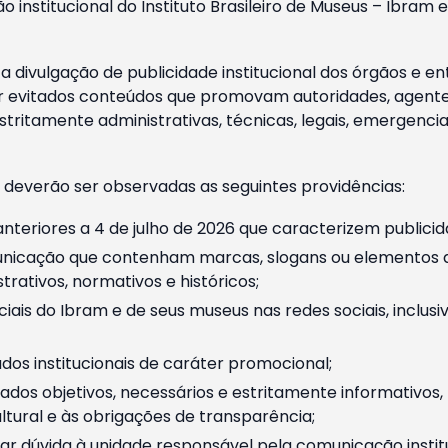
o institucional do Instituto Brasileiro de Museus – Ibra
 divulgação de publicidade institucional dos órgãos e en
 evitados conteúdos que promovam autoridades, agentes 
ritamente administrativas, técnicas, legais, emergencia
 deverão ser observadas as seguintes providências:
nteriores a 4 de julho de 2026 que caracterizem publicid
nicação que contenham marcas, slogans ou elementos da 
rativos, normativos e históricos;
ciais do Ibram e de seus museus nas redes sociais, inclus
os institucionais de caráter promocional;
dos objetivos, necessários e estritamente informativos
tural e às obrigações de transparência;
r dúvida à unidade responsável pela comunicação instituci