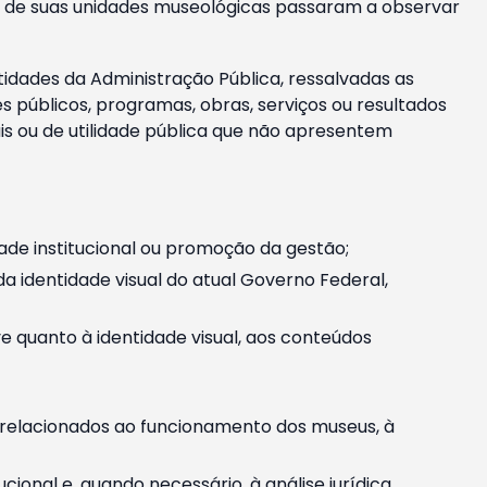
m e de suas unidades museológicas passaram a observar
tidades da Administração Pública, ressalvadas as
públicos, programas, obras, serviços ou resultados
is ou de utilidade pública que não apresentem
ade institucional ou promoção da gestão;
identidade visual do atual Governo Federal,
ive quanto à identidade visual, aos conteúdos
, relacionados ao funcionamento dos museus, à
onal e, quando necessário, à análise jurídica.