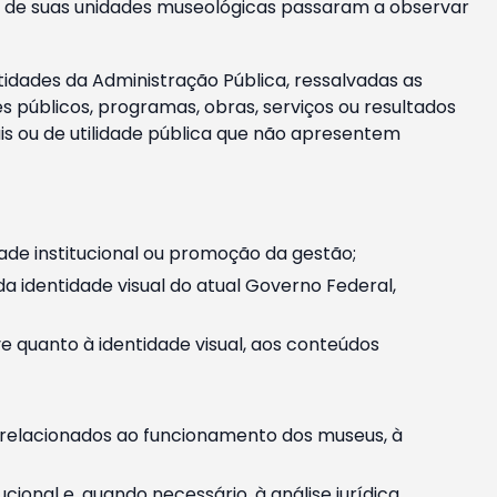
m e de suas unidades museológicas passaram a observar
tidades da Administração Pública, ressalvadas as
públicos, programas, obras, serviços ou resultados
is ou de utilidade pública que não apresentem
ade institucional ou promoção da gestão;
identidade visual do atual Governo Federal,
ive quanto à identidade visual, aos conteúdos
, relacionados ao funcionamento dos museus, à
onal e, quando necessário, à análise jurídica.