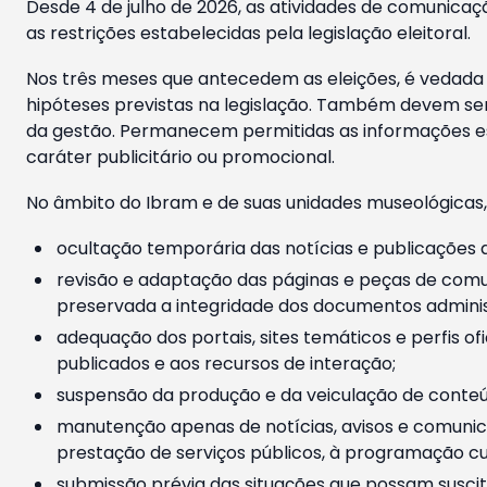
Desde 4 de julho de 2026, as atividades de comunicaçã
as restrições estabelecidas pela legislação eleitoral.
Nos três meses que antecedem as eleições, é vedada a
hipóteses previstas na legislação. Também devem ser
da gestão. Permanecem permitidas as informações est
caráter publicitário ou promocional.
No âmbito do Ibram e de suas unidades museológicas,
ocultação temporária das notícias e publicações a
revisão e adaptação das páginas e peças de comu
preservada a integridade dos documentos administ
adequação dos portais, sites temáticos e perfis ofi
publicados e aos recursos de interação;
suspensão da produção e da veiculação de conteúd
manutenção apenas de notícias, avisos e comunica
prestação de serviços públicos, à programação cul
submissão prévia das situações que possam suscita