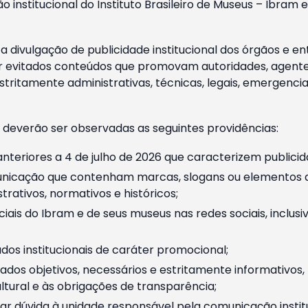
o institucional do Instituto Brasileiro de Museus – Ibra
 divulgação de publicidade institucional dos órgãos e en
 evitados conteúdos que promovam autoridades, agentes 
ritamente administrativas, técnicas, legais, emergencia
 deverão ser observadas as seguintes providências:
nteriores a 4 de julho de 2026 que caracterizem publicid
nicação que contenham marcas, slogans ou elementos da 
rativos, normativos e históricos;
ciais do Ibram e de seus museus nas redes sociais, inclus
os institucionais de caráter promocional;
dos objetivos, necessários e estritamente informativos
tural e às obrigações de transparência;
r dúvida à unidade responsável pela comunicação instituci