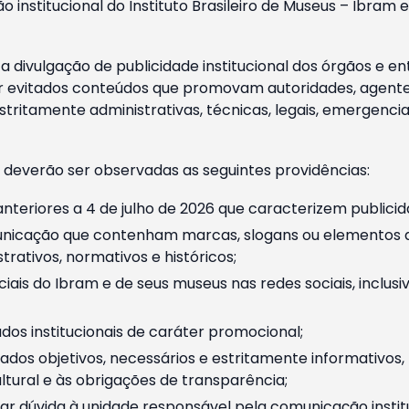
o institucional do Instituto Brasileiro de Museus – Ibra
 divulgação de publicidade institucional dos órgãos e en
 evitados conteúdos que promovam autoridades, agentes 
ritamente administrativas, técnicas, legais, emergencia
 deverão ser observadas as seguintes providências:
nteriores a 4 de julho de 2026 que caracterizem publicid
nicação que contenham marcas, slogans ou elementos da 
rativos, normativos e históricos;
ciais do Ibram e de seus museus nas redes sociais, inclus
os institucionais de caráter promocional;
dos objetivos, necessários e estritamente informativos
tural e às obrigações de transparência;
r dúvida à unidade responsável pela comunicação instituci