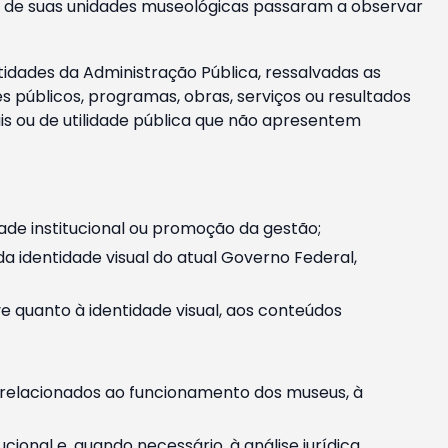
m e de suas unidades museológicas passaram a observar
tidades da Administração Pública, ressalvadas as
públicos, programas, obras, serviços ou resultados
is ou de utilidade pública que não apresentem
ade institucional ou promoção da gestão;
identidade visual do atual Governo Federal,
ive quanto à identidade visual, aos conteúdos
, relacionados ao funcionamento dos museus, à
onal e, quando necessário, à análise jurídica.