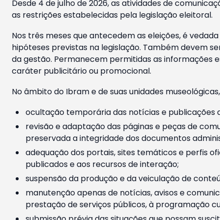
Desde 4 de julho de 2026, as atividades de comunicaçã
as restrições estabelecidas pela legislação eleitoral.
Nos três meses que antecedem as eleições, é vedada a
hipóteses previstas na legislação. Também devem ser
da gestão. Permanecem permitidas as informações est
caráter publicitário ou promocional.
No âmbito do Ibram e de suas unidades museológicas,
ocultação temporária das notícias e publicações a
revisão e adaptação das páginas e peças de comu
preservada a integridade dos documentos administ
adequação dos portais, sites temáticos e perfis ofi
publicados e aos recursos de interação;
suspensão da produção e da veiculação de conteúd
manutenção apenas de notícias, avisos e comunica
prestação de serviços públicos, à programação cul
submissão prévia das situações que possam suscita