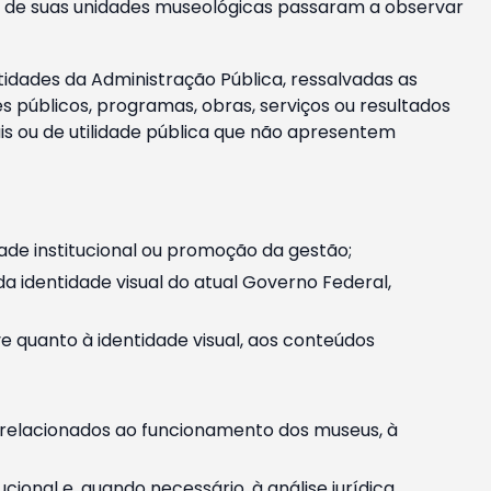
m e de suas unidades museológicas passaram a observar
tidades da Administração Pública, ressalvadas as
públicos, programas, obras, serviços ou resultados
is ou de utilidade pública que não apresentem
ade institucional ou promoção da gestão;
identidade visual do atual Governo Federal,
ive quanto à identidade visual, aos conteúdos
, relacionados ao funcionamento dos museus, à
onal e, quando necessário, à análise jurídica.