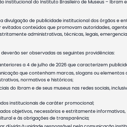
o institucional do Instituto Brasileiro de Museus – Ibra
 divulgação de publicidade institucional dos órgãos e en
 evitados conteúdos que promovam autoridades, agentes 
ritamente administrativas, técnicas, legais, emergencia
 deverão ser observadas as seguintes providências:
nteriores a 4 de julho de 2026 que caracterizem publicid
nicação que contenham marcas, slogans ou elementos da 
rativos, normativos e históricos;
ciais do Ibram e de seus museus nas redes sociais, inclus
os institucionais de caráter promocional;
dos objetivos, necessários e estritamente informativos
tural e às obrigações de transparência;
r dúvida à unidade responsável pela comunicação instituci