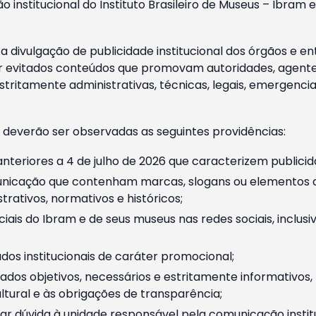
o institucional do Instituto Brasileiro de Museus – Ibra
 divulgação de publicidade institucional dos órgãos e en
 evitados conteúdos que promovam autoridades, agentes 
ritamente administrativas, técnicas, legais, emergencia
 deverão ser observadas as seguintes providências:
nteriores a 4 de julho de 2026 que caracterizem publicid
nicação que contenham marcas, slogans ou elementos da 
rativos, normativos e históricos;
ciais do Ibram e de seus museus nas redes sociais, inclus
os institucionais de caráter promocional;
dos objetivos, necessários e estritamente informativos
tural e às obrigações de transparência;
r dúvida à unidade responsável pela comunicação instituci