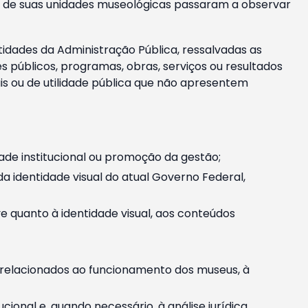
m e de suas unidades museológicas passaram a observar
tidades da Administração Pública, ressalvadas as
públicos, programas, obras, serviços ou resultados
is ou de utilidade pública que não apresentem
ade institucional ou promoção da gestão;
identidade visual do atual Governo Federal,
ive quanto à identidade visual, aos conteúdos
, relacionados ao funcionamento dos museus, à
onal e, quando necessário, à análise jurídica.