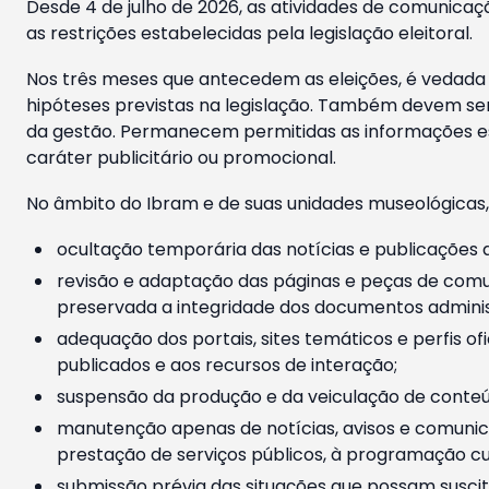
Desde 4 de julho de 2026, as atividades de comunicaçã
as restrições estabelecidas pela legislação eleitoral.
Nos três meses que antecedem as eleições, é vedada a
hipóteses previstas na legislação. Também devem ser
da gestão. Permanecem permitidas as informações est
caráter publicitário ou promocional.
No âmbito do Ibram e de suas unidades museológicas,
ocultação temporária das notícias e publicações a
revisão e adaptação das páginas e peças de comu
preservada a integridade dos documentos administ
adequação dos portais, sites temáticos e perfis ofi
publicados e aos recursos de interação;
suspensão da produção e da veiculação de conteúd
manutenção apenas de notícias, avisos e comunica
prestação de serviços públicos, à programação cul
submissão prévia das situações que possam suscita