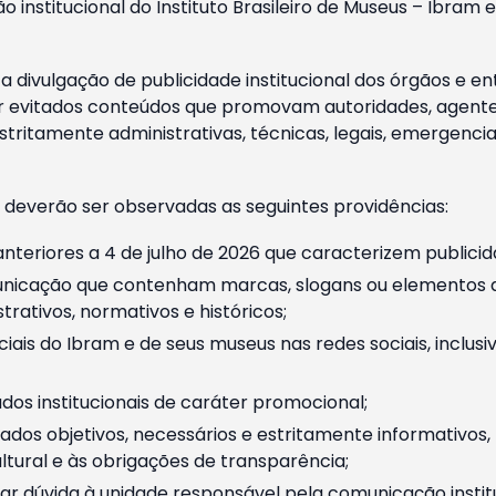
o institucional do Instituto Brasileiro de Museus – Ibra
 divulgação de publicidade institucional dos órgãos e en
 evitados conteúdos que promovam autoridades, agentes 
ritamente administrativas, técnicas, legais, emergencia
 deverão ser observadas as seguintes providências:
nteriores a 4 de julho de 2026 que caracterizem publicid
nicação que contenham marcas, slogans ou elementos da 
rativos, normativos e históricos;
ciais do Ibram e de seus museus nas redes sociais, inclus
os institucionais de caráter promocional;
dos objetivos, necessários e estritamente informativos
tural e às obrigações de transparência;
r dúvida à unidade responsável pela comunicação instituci