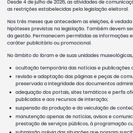
Desde 4 de julho de 2026, as atividades de comunicaçã
as restrições estabelecidas pela legislação eleitoral.
Nos três meses que antecedem as eleições, é vedada a
hipóteses previstas na legislação. Também devem ser
da gestão. Permanecem permitidas as informações est
caráter publicitário ou promocional.
No âmbito do Ibram e de suas unidades museológicas,
ocultação temporária das notícias e publicações a
revisão e adaptação das páginas e peças de comu
preservada a integridade dos documentos administ
adequação dos portais, sites temáticos e perfis ofi
publicados e aos recursos de interação;
suspensão da produção e da veiculação de conteúd
manutenção apenas de notícias, avisos e comunica
prestação de serviços públicos, à programação cul
submissão prévia das situações que possam suscita