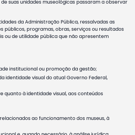
m e de suas unidades museológicas passaram a observar
tidades da Administração Pública, ressalvadas as
públicos, programas, obras, serviços ou resultados
is ou de utilidade pública que não apresentem
ade institucional ou promoção da gestão;
identidade visual do atual Governo Federal,
ive quanto à identidade visual, aos conteúdos
, relacionados ao funcionamento dos museus, à
onal e, quando necessário, à análise jurídica.