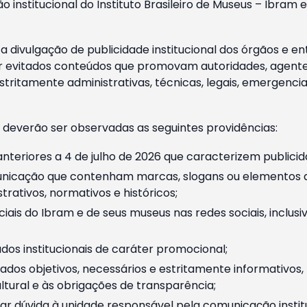
o institucional do Instituto Brasileiro de Museus – Ibra
 divulgação de publicidade institucional dos órgãos e en
 evitados conteúdos que promovam autoridades, agentes 
ritamente administrativas, técnicas, legais, emergencia
 deverão ser observadas as seguintes providências:
nteriores a 4 de julho de 2026 que caracterizem publicid
nicação que contenham marcas, slogans ou elementos da 
rativos, normativos e históricos;
ciais do Ibram e de seus museus nas redes sociais, inclus
os institucionais de caráter promocional;
dos objetivos, necessários e estritamente informativos
tural e às obrigações de transparência;
r dúvida à unidade responsável pela comunicação instituci