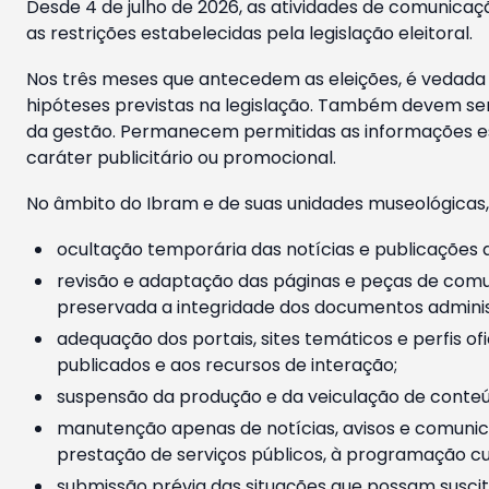
Desde 4 de julho de 2026, as atividades de comunicaçã
as restrições estabelecidas pela legislação eleitoral.
Nos três meses que antecedem as eleições, é vedada a
hipóteses previstas na legislação. Também devem ser
da gestão. Permanecem permitidas as informações est
caráter publicitário ou promocional.
No âmbito do Ibram e de suas unidades museológicas,
ocultação temporária das notícias e publicações a
revisão e adaptação das páginas e peças de comu
preservada a integridade dos documentos administ
adequação dos portais, sites temáticos e perfis ofi
publicados e aos recursos de interação;
suspensão da produção e da veiculação de conteúd
manutenção apenas de notícias, avisos e comunica
prestação de serviços públicos, à programação cul
submissão prévia das situações que possam suscita