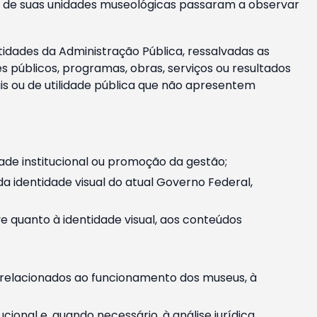
m e de suas unidades museológicas passaram a observar
tidades da Administração Pública, ressalvadas as
públicos, programas, obras, serviços ou resultados
is ou de utilidade pública que não apresentem
ade institucional ou promoção da gestão;
identidade visual do atual Governo Federal,
ive quanto à identidade visual, aos conteúdos
, relacionados ao funcionamento dos museus, à
onal e, quando necessário, à análise jurídica.