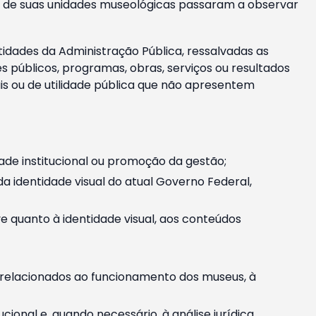
m e de suas unidades museológicas passaram a observar
tidades da Administração Pública, ressalvadas as
públicos, programas, obras, serviços ou resultados
is ou de utilidade pública que não apresentem
ade institucional ou promoção da gestão;
identidade visual do atual Governo Federal,
ive quanto à identidade visual, aos conteúdos
, relacionados ao funcionamento dos museus, à
onal e, quando necessário, à análise jurídica.