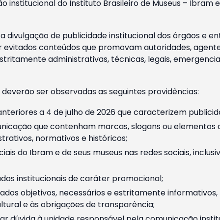
o institucional do Instituto Brasileiro de Museus – Ibra
 divulgação de publicidade institucional dos órgãos e en
 evitados conteúdos que promovam autoridades, agentes 
ritamente administrativas, técnicas, legais, emergencia
 deverão ser observadas as seguintes providências:
nteriores a 4 de julho de 2026 que caracterizem publicid
nicação que contenham marcas, slogans ou elementos da 
rativos, normativos e históricos;
ciais do Ibram e de seus museus nas redes sociais, inclus
os institucionais de caráter promocional;
dos objetivos, necessários e estritamente informativos
tural e às obrigações de transparência;
r dúvida à unidade responsável pela comunicação instituci