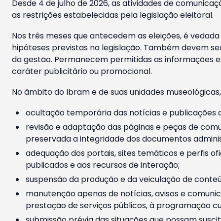
Desde 4 de julho de 2026, as atividades de comunicaçã
as restrições estabelecidas pela legislação eleitoral.
Nos três meses que antecedem as eleições, é vedada a
hipóteses previstas na legislação. Também devem ser
da gestão. Permanecem permitidas as informações est
caráter publicitário ou promocional.
No âmbito do Ibram e de suas unidades museológicas,
ocultação temporária das notícias e publicações a
revisão e adaptação das páginas e peças de comu
preservada a integridade dos documentos administ
adequação dos portais, sites temáticos e perfis ofi
publicados e aos recursos de interação;
suspensão da produção e da veiculação de conteúd
manutenção apenas de notícias, avisos e comunica
prestação de serviços públicos, à programação cul
submissão prévia das situações que possam suscita