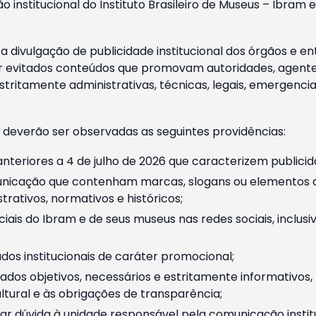
o institucional do Instituto Brasileiro de Museus – Ibra
 divulgação de publicidade institucional dos órgãos e en
 evitados conteúdos que promovam autoridades, agentes 
ritamente administrativas, técnicas, legais, emergencia
 deverão ser observadas as seguintes providências:
nteriores a 4 de julho de 2026 que caracterizem publicid
nicação que contenham marcas, slogans ou elementos da 
rativos, normativos e históricos;
ciais do Ibram e de seus museus nas redes sociais, inclus
os institucionais de caráter promocional;
dos objetivos, necessários e estritamente informativos
tural e às obrigações de transparência;
r dúvida à unidade responsável pela comunicação instituci