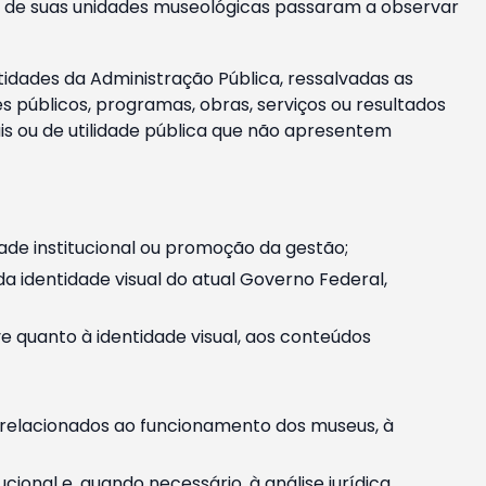
m e de suas unidades museológicas passaram a observar
tidades da Administração Pública, ressalvadas as
públicos, programas, obras, serviços ou resultados
is ou de utilidade pública que não apresentem
ade institucional ou promoção da gestão;
identidade visual do atual Governo Federal,
ive quanto à identidade visual, aos conteúdos
, relacionados ao funcionamento dos museus, à
onal e, quando necessário, à análise jurídica.