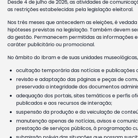
Desde 4 de julho de 2026, as atividades de comunicaçã
as restrições estabelecidas pela legislação eleitoral.
Nos três meses que antecedem as eleições, é vedada a
hipóteses previstas na legislação. Também devem ser
da gestão. Permanecem permitidas as informações est
caráter publicitário ou promocional.
No âmbito do Ibram e de suas unidades museológicas,
ocultação temporária das notícias e publicações a
revisão e adaptação das páginas e peças de comu
preservada a integridade dos documentos administ
adequação dos portais, sites temáticos e perfis ofi
publicados e aos recursos de interação;
suspensão da produção e da veiculação de conteúd
manutenção apenas de notícias, avisos e comunica
prestação de serviços públicos, à programação cul
submissão prévia das situações que possam suscita