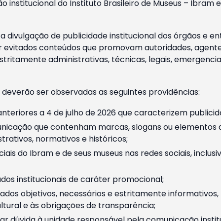
o institucional do Instituto Brasileiro de Museus – Ibra
 divulgação de publicidade institucional dos órgãos e en
 evitados conteúdos que promovam autoridades, agentes 
ritamente administrativas, técnicas, legais, emergencia
 deverão ser observadas as seguintes providências:
nteriores a 4 de julho de 2026 que caracterizem publicid
nicação que contenham marcas, slogans ou elementos da 
rativos, normativos e históricos;
ciais do Ibram e de seus museus nas redes sociais, inclus
os institucionais de caráter promocional;
dos objetivos, necessários e estritamente informativos
tural e às obrigações de transparência;
r dúvida à unidade responsável pela comunicação instituci