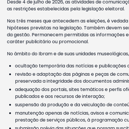
Desde 4 de julho de 2026, as atividades de comunicaçã
as restrições estabelecidas pela legislação eleitoral.
Nos três meses que antecedem as eleições, é vedada a
hipóteses previstas na legislação. Também devem ser
da gestão. Permanecem permitidas as informações est
caráter publicitário ou promocional.
No âmbito do Ibram e de suas unidades museológicas,
ocultação temporária das notícias e publicações a
revisão e adaptação das páginas e peças de comu
preservada a integridade dos documentos administ
adequação dos portais, sites temáticos e perfis ofi
publicados e aos recursos de interação;
suspensão da produção e da veiculação de conteúd
manutenção apenas de notícias, avisos e comunica
prestação de serviços públicos, à programação cul
submissão prévia das situações que possam suscita