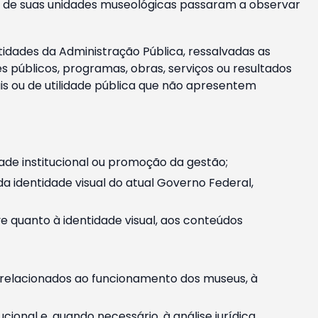
m e de suas unidades museológicas passaram a observar
tidades da Administração Pública, ressalvadas as
públicos, programas, obras, serviços ou resultados
is ou de utilidade pública que não apresentem
ade institucional ou promoção da gestão;
identidade visual do atual Governo Federal,
ive quanto à identidade visual, aos conteúdos
, relacionados ao funcionamento dos museus, à
onal e, quando necessário, à análise jurídica.