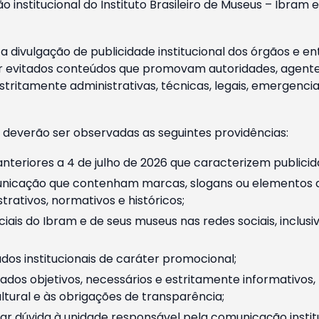
o institucional do Instituto Brasileiro de Museus – Ibra
 divulgação de publicidade institucional dos órgãos e en
 evitados conteúdos que promovam autoridades, agentes 
ritamente administrativas, técnicas, legais, emergencia
 deverão ser observadas as seguintes providências:
nteriores a 4 de julho de 2026 que caracterizem publicid
nicação que contenham marcas, slogans ou elementos da 
rativos, normativos e históricos;
ciais do Ibram e de seus museus nas redes sociais, inclus
os institucionais de caráter promocional;
dos objetivos, necessários e estritamente informativos
tural e às obrigações de transparência;
r dúvida à unidade responsável pela comunicação instituci