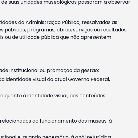
m e de suas unidades museológicas passaram a observar
tidades da Administração Pública, ressalvadas as
públicos, programas, obras, serviços ou resultados
is ou de utilidade pública que não apresentem
ade institucional ou promoção da gestão;
identidade visual do atual Governo Federal,
ive quanto à identidade visual, aos conteúdos
, relacionados ao funcionamento dos museus, à
onal e, quando necessário, à análise jurídica.