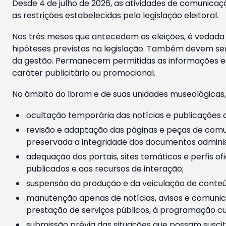
Desde 4 de julho de 2026, as atividades de comunicaçã
as restrições estabelecidas pela legislação eleitoral.
Nos três meses que antecedem as eleições, é vedada a
hipóteses previstas na legislação. Também devem ser
da gestão. Permanecem permitidas as informações est
caráter publicitário ou promocional.
No âmbito do Ibram e de suas unidades museológicas,
ocultação temporária das notícias e publicações a
revisão e adaptação das páginas e peças de comu
preservada a integridade dos documentos administ
adequação dos portais, sites temáticos e perfis ofi
publicados e aos recursos de interação;
suspensão da produção e da veiculação de conteúd
manutenção apenas de notícias, avisos e comunica
prestação de serviços públicos, à programação cul
submissão prévia das situações que possam suscita