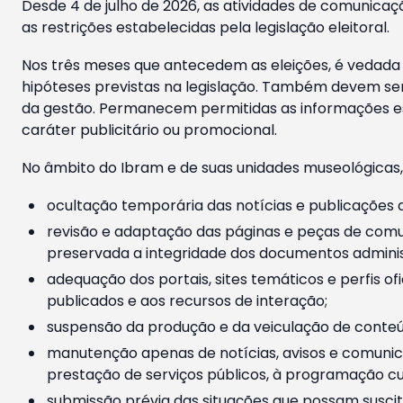
Desde 4 de julho de 2026, as atividades de comunicaçã
as restrições estabelecidas pela legislação eleitoral.
Nos três meses que antecedem as eleições, é vedada a
hipóteses previstas na legislação. Também devem ser
da gestão. Permanecem permitidas as informações est
caráter publicitário ou promocional.
No âmbito do Ibram e de suas unidades museológicas,
ocultação temporária das notícias e publicações a
revisão e adaptação das páginas e peças de comu
preservada a integridade dos documentos administ
adequação dos portais, sites temáticos e perfis ofi
publicados e aos recursos de interação;
suspensão da produção e da veiculação de conteúd
manutenção apenas de notícias, avisos e comunica
prestação de serviços públicos, à programação cul
submissão prévia das situações que possam suscita