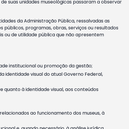
m e de suas unidades museológicas passaram a observar
tidades da Administração Pública, ressalvadas as
públicos, programas, obras, serviços ou resultados
is ou de utilidade pública que não apresentem
ade institucional ou promoção da gestão;
identidade visual do atual Governo Federal,
ive quanto à identidade visual, aos conteúdos
, relacionados ao funcionamento dos museus, à
onal e, quando necessário, à análise jurídica.