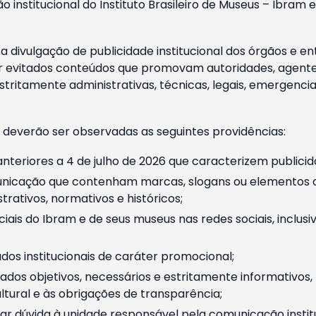
o institucional do Instituto Brasileiro de Museus – Ibra
 divulgação de publicidade institucional dos órgãos e en
 evitados conteúdos que promovam autoridades, agentes 
ritamente administrativas, técnicas, legais, emergencia
 deverão ser observadas as seguintes providências:
nteriores a 4 de julho de 2026 que caracterizem publicid
nicação que contenham marcas, slogans ou elementos da 
rativos, normativos e históricos;
ciais do Ibram e de seus museus nas redes sociais, inclus
os institucionais de caráter promocional;
dos objetivos, necessários e estritamente informativos
tural e às obrigações de transparência;
r dúvida à unidade responsável pela comunicação instituci