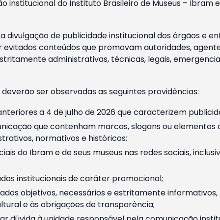
o institucional do Instituto Brasileiro de Museus – Ibra
 divulgação de publicidade institucional dos órgãos e en
 evitados conteúdos que promovam autoridades, agentes 
ritamente administrativas, técnicas, legais, emergencia
 deverão ser observadas as seguintes providências:
nteriores a 4 de julho de 2026 que caracterizem publicid
nicação que contenham marcas, slogans ou elementos da 
rativos, normativos e históricos;
ciais do Ibram e de seus museus nas redes sociais, inclus
os institucionais de caráter promocional;
dos objetivos, necessários e estritamente informativos
tural e às obrigações de transparência;
r dúvida à unidade responsável pela comunicação instituci