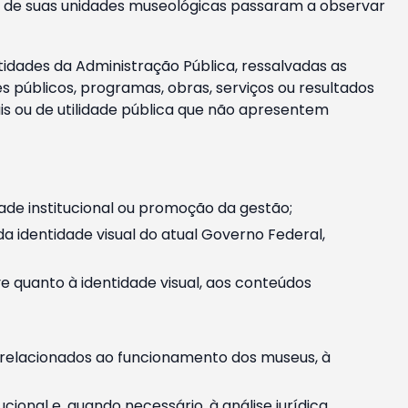
m e de suas unidades museológicas passaram a observar
tidades da Administração Pública, ressalvadas as
públicos, programas, obras, serviços ou resultados
is ou de utilidade pública que não apresentem
ade institucional ou promoção da gestão;
identidade visual do atual Governo Federal,
ive quanto à identidade visual, aos conteúdos
, relacionados ao funcionamento dos museus, à
onal e, quando necessário, à análise jurídica.