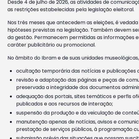
Desde 4 de julho de 2026, as atividades de comunicaçã
as restrições estabelecidas pela legislação eleitoral.
Nos três meses que antecedem as eleições, é vedada a
hipóteses previstas na legislação. Também devem ser
da gestão. Permanecem permitidas as informações est
caráter publicitário ou promocional.
No âmbito do Ibram e de suas unidades museológicas,
ocultação temporária das notícias e publicações a
revisão e adaptação das páginas e peças de comu
preservada a integridade dos documentos administ
adequação dos portais, sites temáticos e perfis ofi
publicados e aos recursos de interação;
suspensão da produção e da veiculação de conteúd
manutenção apenas de notícias, avisos e comunica
prestação de serviços públicos, à programação cul
submissão prévia das situações que possam suscita