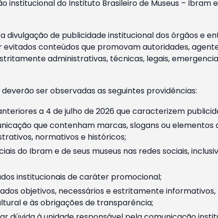
o institucional do Instituto Brasileiro de Museus – Ibra
 divulgação de publicidade institucional dos órgãos e en
 evitados conteúdos que promovam autoridades, agentes 
ritamente administrativas, técnicas, legais, emergencia
 deverão ser observadas as seguintes providências:
nteriores a 4 de julho de 2026 que caracterizem publicid
nicação que contenham marcas, slogans ou elementos da 
rativos, normativos e históricos;
ciais do Ibram e de seus museus nas redes sociais, inclus
os institucionais de caráter promocional;
dos objetivos, necessários e estritamente informativos
tural e às obrigações de transparência;
r dúvida à unidade responsável pela comunicação instituci