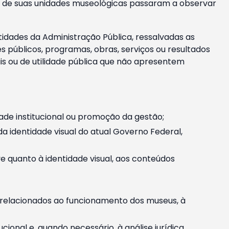
m e de suas unidades museológicas passaram a observar
tidades da Administração Pública, ressalvadas as
públicos, programas, obras, serviços ou resultados
is ou de utilidade pública que não apresentem
ade institucional ou promoção da gestão;
identidade visual do atual Governo Federal,
ive quanto à identidade visual, aos conteúdos
, relacionados ao funcionamento dos museus, à
onal e, quando necessário, à análise jurídica.