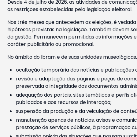
Desde 4 de julho de 2026, as atividades de comunicaçã
as restrições estabelecidas pela legislação eleitoral.
Nos três meses que antecedem as eleições, é vedada a
hipóteses previstas na legislação. Também devem ser
da gestão. Permanecem permitidas as informações est
caráter publicitário ou promocional.
No âmbito do Ibram e de suas unidades museológicas,
ocultação temporária das notícias e publicações a
revisão e adaptação das páginas e peças de comu
preservada a integridade dos documentos administ
adequação dos portais, sites temáticos e perfis ofi
publicados e aos recursos de interação;
suspensão da produção e da veiculação de conteúd
manutenção apenas de notícias, avisos e comunica
prestação de serviços públicos, à programação cul
submissão prévia das situações que possam suscita