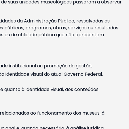
m e de suas unidades museológicas passaram a observar
tidades da Administração Pública, ressalvadas as
públicos, programas, obras, serviços ou resultados
is ou de utilidade pública que não apresentem
ade institucional ou promoção da gestão;
identidade visual do atual Governo Federal,
ive quanto à identidade visual, aos conteúdos
, relacionados ao funcionamento dos museus, à
onal e, quando necessário, à análise jurídica.