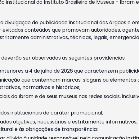
o institucional do Instituto Brasileiro de Museus – Ibra
 divulgação de publicidade institucional dos órgãos e en
 evitados conteúdos que promovam autoridades, agentes 
ritamente administrativas, técnicas, legais, emergencia
 deverão ser observadas as seguintes providências:
nteriores a 4 de julho de 2026 que caracterizem publicid
nicação que contenham marcas, slogans ou elementos da 
rativos, normativos e históricos;
ciais do Ibram e de seus museus nas redes sociais, inclus
os institucionais de caráter promocional;
dos objetivos, necessários e estritamente informativos
tural e às obrigações de transparência;
r dúvida à unidade responsável pela comunicação instituci