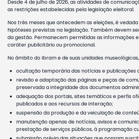
Desde 4 de julho de 2026, as atividades de comunicaçã
as restrições estabelecidas pela legislação eleitoral.
Nos três meses que antecedem as eleições, é vedada a
hipóteses previstas na legislação. Também devem ser
da gestão. Permanecem permitidas as informações est
caráter publicitário ou promocional.
No âmbito do Ibram e de suas unidades museológicas,
ocultação temporária das notícias e publicações a
revisão e adaptação das páginas e peças de comu
preservada a integridade dos documentos administ
adequação dos portais, sites temáticos e perfis ofi
publicados e aos recursos de interação;
suspensão da produção e da veiculação de conteúd
manutenção apenas de notícias, avisos e comunica
prestação de serviços públicos, à programação cul
submissão prévia das situações que possam suscita