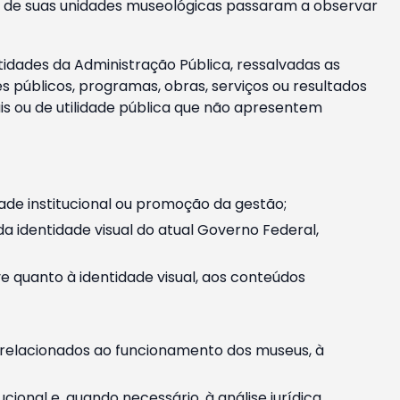
m e de suas unidades museológicas passaram a observar
tidades da Administração Pública, ressalvadas as
públicos, programas, obras, serviços ou resultados
is ou de utilidade pública que não apresentem
ade institucional ou promoção da gestão;
identidade visual do atual Governo Federal,
ive quanto à identidade visual, aos conteúdos
, relacionados ao funcionamento dos museus, à
onal e, quando necessário, à análise jurídica.