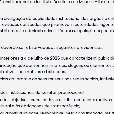
o institucional do Instituto Brasileiro de Museus – Ibra
 divulgação de publicidade institucional dos órgãos e en
 evitados conteúdos que promovam autoridades, agentes 
ritamente administrativas, técnicas, legais, emergencia
 deverão ser observadas as seguintes providências:
nteriores a 4 de julho de 2026 que caracterizem publicid
nicação que contenham marcas, slogans ou elementos da 
rativos, normativos e históricos;
ciais do Ibram e de seus museus nas redes sociais, inclus
os institucionais de caráter promocional;
dos objetivos, necessários e estritamente informativos
tural e às obrigações de transparência;
r dúvida à unidade responsável pela comunicação instituci