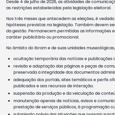
Desde 4 de julho de 2026, as atividades de comunicaçã
as restrições estabelecidas pela legislação eleitoral.
Nos três meses que antecedem as eleições, é vedada a
hipóteses previstas na legislação. Também devem ser
da gestão. Permanecem permitidas as informações est
caráter publicitário ou promocional.
No âmbito do Ibram e de suas unidades museológicas,
ocultação temporária das notícias e publicações a
revisão e adaptação das páginas e peças de comu
preservada a integridade dos documentos administ
adequação dos portais, sites temáticos e perfis ofi
publicados e aos recursos de interação;
suspensão da produção e da veiculação de conteúd
manutenção apenas de notícias, avisos e comunica
prestação de serviços públicos, à programação cul
submissão prévia das situações que possam suscita