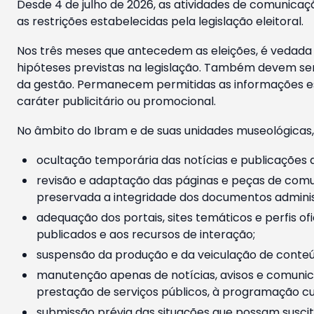
Desde 4 de julho de 2026, as atividades de comunicaçã
as restrições estabelecidas pela legislação eleitoral.
Nos três meses que antecedem as eleições, é vedada a
hipóteses previstas na legislação. Também devem ser
da gestão. Permanecem permitidas as informações est
caráter publicitário ou promocional.
No âmbito do Ibram e de suas unidades museológicas,
ocultação temporária das notícias e publicações a
revisão e adaptação das páginas e peças de comu
preservada a integridade dos documentos administ
adequação dos portais, sites temáticos e perfis ofi
publicados e aos recursos de interação;
suspensão da produção e da veiculação de conteúd
manutenção apenas de notícias, avisos e comunica
prestação de serviços públicos, à programação cul
submissão prévia das situações que possam suscita