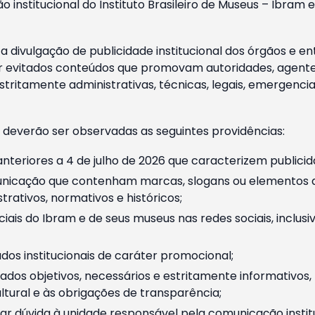
o institucional do Instituto Brasileiro de Museus – Ibra
 divulgação de publicidade institucional dos órgãos e en
 evitados conteúdos que promovam autoridades, agentes 
ritamente administrativas, técnicas, legais, emergencia
 deverão ser observadas as seguintes providências:
nteriores a 4 de julho de 2026 que caracterizem publicid
nicação que contenham marcas, slogans ou elementos da 
rativos, normativos e históricos;
ciais do Ibram e de seus museus nas redes sociais, inclus
os institucionais de caráter promocional;
dos objetivos, necessários e estritamente informativos
tural e às obrigações de transparência;
r dúvida à unidade responsável pela comunicação instituci