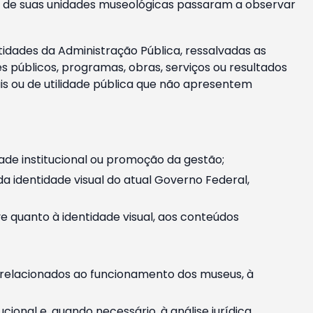
m e de suas unidades museológicas passaram a observar
tidades da Administração Pública, ressalvadas as
públicos, programas, obras, serviços ou resultados
is ou de utilidade pública que não apresentem
ade institucional ou promoção da gestão;
identidade visual do atual Governo Federal,
ive quanto à identidade visual, aos conteúdos
, relacionados ao funcionamento dos museus, à
onal e, quando necessário, à análise jurídica.