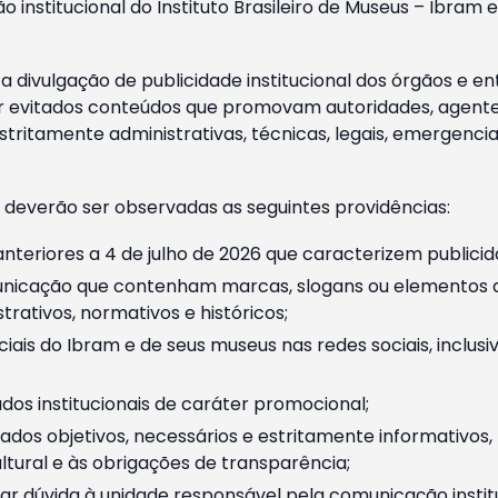
o institucional do Instituto Brasileiro de Museus – Ibra
 divulgação de publicidade institucional dos órgãos e en
 evitados conteúdos que promovam autoridades, agentes 
ritamente administrativas, técnicas, legais, emergencia
 deverão ser observadas as seguintes providências:
nteriores a 4 de julho de 2026 que caracterizem publicid
nicação que contenham marcas, slogans ou elementos da 
rativos, normativos e históricos;
ciais do Ibram e de seus museus nas redes sociais, inclus
os institucionais de caráter promocional;
dos objetivos, necessários e estritamente informativos
tural e às obrigações de transparência;
r dúvida à unidade responsável pela comunicação instituci