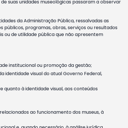
m e de suas unidades museológicas passaram a observar
tidades da Administração Pública, ressalvadas as
públicos, programas, obras, serviços ou resultados
is ou de utilidade pública que não apresentem
ade institucional ou promoção da gestão;
identidade visual do atual Governo Federal,
ive quanto à identidade visual, aos conteúdos
, relacionados ao funcionamento dos museus, à
onal e, quando necessário, à análise jurídica.