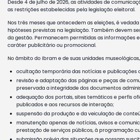
Desde 4 de julho de 2026, as atividades de comunicaçã
as restrições estabelecidas pela legislação eleitoral.
Nos três meses que antecedem as eleições, é vedada a
hipóteses previstas na legislação. Também devem ser
da gestão. Permanecem permitidas as informações est
caráter publicitário ou promocional.
No âmbito do Ibram e de suas unidades museológicas,
ocultação temporária das notícias e publicações a
revisão e adaptação das páginas e peças de comu
preservada a integridade dos documentos administ
adequação dos portais, sites temáticos e perfis ofi
publicados e aos recursos de interação;
suspensão da produção e da veiculação de conteúd
manutenção apenas de notícias, avisos e comunica
prestação de serviços públicos, à programação cul
submissão prévia das situações que possam suscita