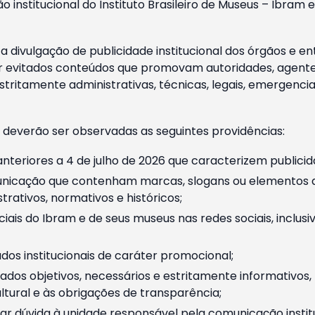
o institucional do Instituto Brasileiro de Museus – Ibra
 divulgação de publicidade institucional dos órgãos e en
 evitados conteúdos que promovam autoridades, agentes 
ritamente administrativas, técnicas, legais, emergencia
 deverão ser observadas as seguintes providências:
nteriores a 4 de julho de 2026 que caracterizem publicid
nicação que contenham marcas, slogans ou elementos da 
rativos, normativos e históricos;
ciais do Ibram e de seus museus nas redes sociais, inclus
os institucionais de caráter promocional;
dos objetivos, necessários e estritamente informativos
tural e às obrigações de transparência;
r dúvida à unidade responsável pela comunicação instituci