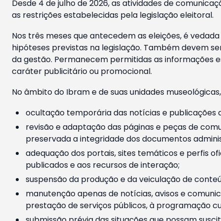
Desde 4 de julho de 2026, as atividades de comunicaçã
as restrições estabelecidas pela legislação eleitoral.
Nos três meses que antecedem as eleições, é vedada a
hipóteses previstas na legislação. Também devem ser
da gestão. Permanecem permitidas as informações est
caráter publicitário ou promocional.
No âmbito do Ibram e de suas unidades museológicas,
ocultação temporária das notícias e publicações a
revisão e adaptação das páginas e peças de comu
preservada a integridade dos documentos administ
adequação dos portais, sites temáticos e perfis ofi
publicados e aos recursos de interação;
suspensão da produção e da veiculação de conteúd
manutenção apenas de notícias, avisos e comunica
prestação de serviços públicos, à programação cul
submissão prévia das situações que possam suscita