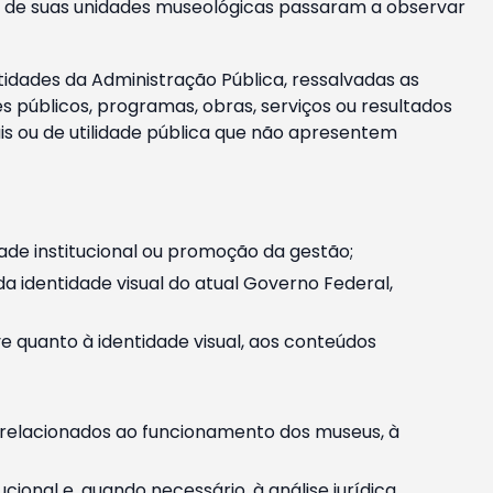
m e de suas unidades museológicas passaram a observar
tidades da Administração Pública, ressalvadas as
públicos, programas, obras, serviços ou resultados
is ou de utilidade pública que não apresentem
ade institucional ou promoção da gestão;
identidade visual do atual Governo Federal,
ive quanto à identidade visual, aos conteúdos
, relacionados ao funcionamento dos museus, à
onal e, quando necessário, à análise jurídica.