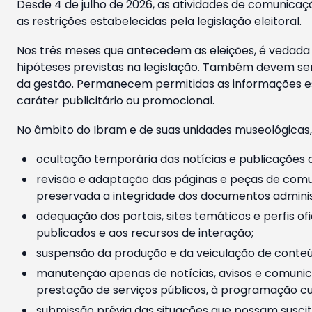
Desde 4 de julho de 2026, as atividades de comunicaçã
as restrições estabelecidas pela legislação eleitoral.
Nos três meses que antecedem as eleições, é vedada a
hipóteses previstas na legislação. Também devem ser
da gestão. Permanecem permitidas as informações est
caráter publicitário ou promocional.
No âmbito do Ibram e de suas unidades museológicas,
ocultação temporária das notícias e publicações a
revisão e adaptação das páginas e peças de comu
preservada a integridade dos documentos administ
adequação dos portais, sites temáticos e perfis ofi
publicados e aos recursos de interação;
suspensão da produção e da veiculação de conteúd
manutenção apenas de notícias, avisos e comunica
prestação de serviços públicos, à programação cul
submissão prévia das situações que possam suscita