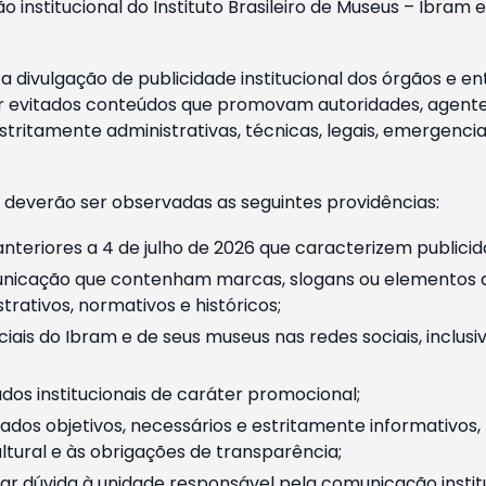
o institucional do Instituto Brasileiro de Museus – Ibra
 divulgação de publicidade institucional dos órgãos e en
 evitados conteúdos que promovam autoridades, agentes 
ritamente administrativas, técnicas, legais, emergencia
 deverão ser observadas as seguintes providências:
nteriores a 4 de julho de 2026 que caracterizem publicid
nicação que contenham marcas, slogans ou elementos da 
rativos, normativos e históricos;
ciais do Ibram e de seus museus nas redes sociais, inclus
os institucionais de caráter promocional;
dos objetivos, necessários e estritamente informativos
tural e às obrigações de transparência;
r dúvida à unidade responsável pela comunicação instituci