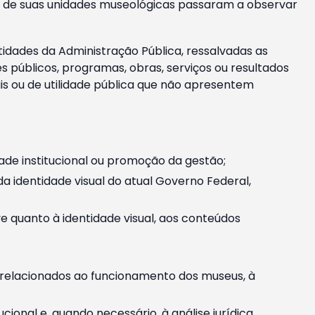
m e de suas unidades museológicas passaram a observar
tidades da Administração Pública, ressalvadas as
públicos, programas, obras, serviços ou resultados
is ou de utilidade pública que não apresentem
ade institucional ou promoção da gestão;
identidade visual do atual Governo Federal,
ive quanto à identidade visual, aos conteúdos
, relacionados ao funcionamento dos museus, à
onal e, quando necessário, à análise jurídica.