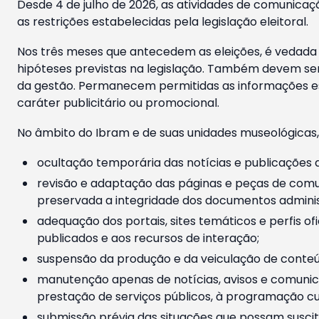
Desde 4 de julho de 2026, as atividades de comunicaçã
as restrições estabelecidas pela legislação eleitoral.
Nos três meses que antecedem as eleições, é vedada a
hipóteses previstas na legislação. Também devem ser
da gestão. Permanecem permitidas as informações est
caráter publicitário ou promocional.
No âmbito do Ibram e de suas unidades museológicas,
ocultação temporária das notícias e publicações a
revisão e adaptação das páginas e peças de comu
preservada a integridade dos documentos administ
adequação dos portais, sites temáticos e perfis ofi
publicados e aos recursos de interação;
suspensão da produção e da veiculação de conteúd
manutenção apenas de notícias, avisos e comunica
prestação de serviços públicos, à programação cul
submissão prévia das situações que possam suscita