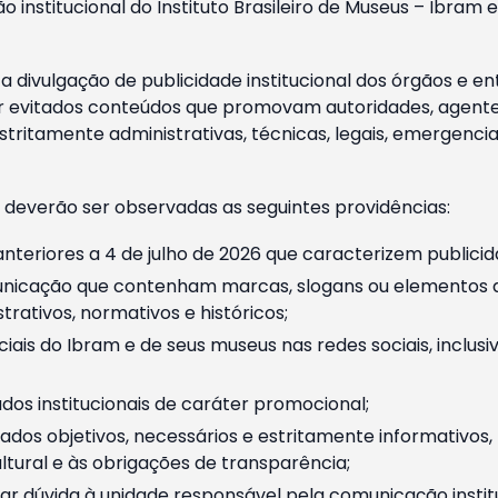
o institucional do Instituto Brasileiro de Museus – Ibra
 divulgação de publicidade institucional dos órgãos e en
 evitados conteúdos que promovam autoridades, agentes 
ritamente administrativas, técnicas, legais, emergencia
 deverão ser observadas as seguintes providências:
nteriores a 4 de julho de 2026 que caracterizem publicid
nicação que contenham marcas, slogans ou elementos da 
rativos, normativos e históricos;
ciais do Ibram e de seus museus nas redes sociais, inclus
os institucionais de caráter promocional;
dos objetivos, necessários e estritamente informativos
tural e às obrigações de transparência;
r dúvida à unidade responsável pela comunicação instituci