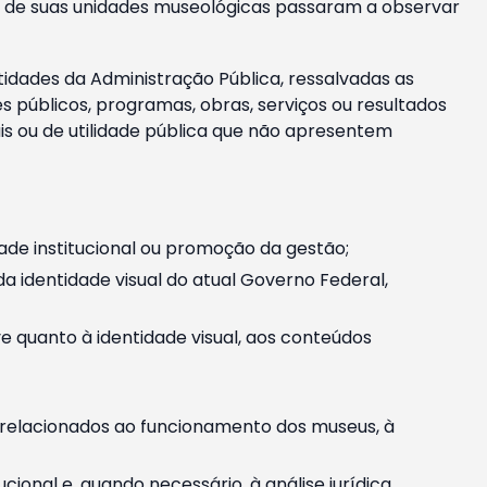
m e de suas unidades museológicas passaram a observar
tidades da Administração Pública, ressalvadas as
públicos, programas, obras, serviços ou resultados
is ou de utilidade pública que não apresentem
ade institucional ou promoção da gestão;
identidade visual do atual Governo Federal,
ive quanto à identidade visual, aos conteúdos
, relacionados ao funcionamento dos museus, à
onal e, quando necessário, à análise jurídica.