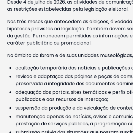
Desde 4 de julho de 2026, as atividades de comunicaçã
as restrições estabelecidas pela legislação eleitoral.
Nos três meses que antecedem as eleições, é vedada a
hipóteses previstas na legislação. Também devem ser
da gestão. Permanecem permitidas as informações est
caráter publicitário ou promocional.
No âmbito do Ibram e de suas unidades museológicas,
ocultação temporária das notícias e publicações a
revisão e adaptação das páginas e peças de comu
preservada a integridade dos documentos administ
adequação dos portais, sites temáticos e perfis ofi
publicados e aos recursos de interação;
suspensão da produção e da veiculação de conteúd
manutenção apenas de notícias, avisos e comunica
prestação de serviços públicos, à programação cul
submissão prévia das situações que possam suscita