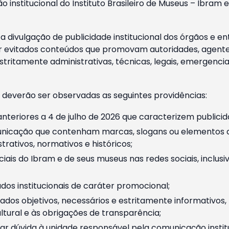
o institucional do Instituto Brasileiro de Museus – Ibra
 divulgação de publicidade institucional dos órgãos e en
 evitados conteúdos que promovam autoridades, agentes 
ritamente administrativas, técnicas, legais, emergencia
 deverão ser observadas as seguintes providências:
nteriores a 4 de julho de 2026 que caracterizem publicid
nicação que contenham marcas, slogans ou elementos da 
rativos, normativos e históricos;
ciais do Ibram e de seus museus nas redes sociais, inclus
os institucionais de caráter promocional;
dos objetivos, necessários e estritamente informativos
tural e às obrigações de transparência;
r dúvida à unidade responsável pela comunicação instituci