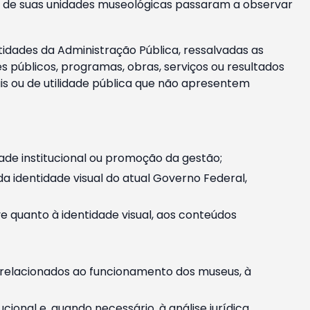
m e de suas unidades museológicas passaram a observar
tidades da Administração Pública, ressalvadas as
públicos, programas, obras, serviços ou resultados
is ou de utilidade pública que não apresentem
ade institucional ou promoção da gestão;
identidade visual do atual Governo Federal,
ive quanto à identidade visual, aos conteúdos
, relacionados ao funcionamento dos museus, à
onal e, quando necessário, à análise jurídica.