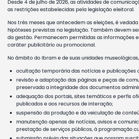
Desde 4 de julho de 2026, as atividades de comunicaçã
as restrições estabelecidas pela legislação eleitoral.
Nos três meses que antecedem as eleições, é vedada a
hipóteses previstas na legislação. Também devem ser
da gestão. Permanecem permitidas as informações est
caráter publicitário ou promocional.
No âmbito do Ibram e de suas unidades museológicas,
ocultação temporária das notícias e publicações a
revisão e adaptação das páginas e peças de comu
preservada a integridade dos documentos administ
adequação dos portais, sites temáticos e perfis ofi
publicados e aos recursos de interação;
suspensão da produção e da veiculação de conteúd
manutenção apenas de notícias, avisos e comunica
prestação de serviços públicos, à programação cul
submissão prévia das situações que possam suscita