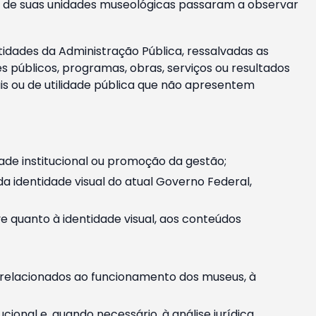
m e de suas unidades museológicas passaram a observar
tidades da Administração Pública, ressalvadas as
públicos, programas, obras, serviços ou resultados
is ou de utilidade pública que não apresentem
ade institucional ou promoção da gestão;
identidade visual do atual Governo Federal,
ive quanto à identidade visual, aos conteúdos
, relacionados ao funcionamento dos museus, à
onal e, quando necessário, à análise jurídica.