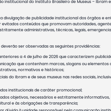
o institucional do Instituto Brasileiro de Museus – Ibra
 divulgação de publicidade institucional dos órgãos e en
 evitados conteúdos que promovam autoridades, agentes 
ritamente administrativas, técnicas, legais, emergencia
 deverão ser observadas as seguintes providências:
nteriores a 4 de julho de 2026 que caracterizem publicid
nicação que contenham marcas, slogans ou elementos da 
rativos, normativos e históricos;
ciais do Ibram e de seus museus nas redes sociais, inclus
os institucionais de caráter promocional;
dos objetivos, necessários e estritamente informativos
tural e às obrigações de transparência;
r dúvida à unidade responsável pela comunicação instituci