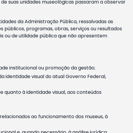
m e de suas unidades museológicas passaram a observar
tidades da Administração Pública, ressalvadas as
públicos, programas, obras, serviços ou resultados
is ou de utilidade pública que não apresentem
ade institucional ou promoção da gestão;
identidade visual do atual Governo Federal,
ive quanto à identidade visual, aos conteúdos
, relacionados ao funcionamento dos museus, à
onal e, quando necessário, à análise jurídica.