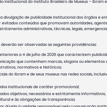
o institucional do Instituto Brasileiro de Museus – Ibra
 divulgação de publicidade institucional dos órgãos e en
 evitados conteúdos que promovam autoridades, agentes 
ritamente administrativas, técnicas, legais, emergencia
 deverão ser observadas as seguintes providências:
nteriores a 4 de julho de 2026 que caracterizem publicid
nicação que contenham marcas, slogans ou elementos da 
rativos, normativos e históricos;
ciais do Ibram e de seus museus nas redes sociais, inclus
os institucionais de caráter promocional;
dos objetivos, necessários e estritamente informativos
tural e às obrigações de transparência;
r dúvida à unidade responsável pela comunicação instituci