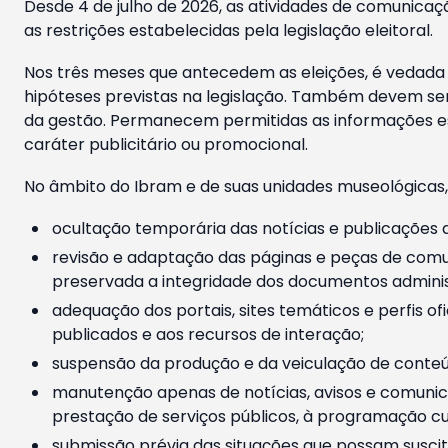
Desde 4 de julho de 2026, as atividades de comunicaçã
as restrições estabelecidas pela legislação eleitoral.
Nos três meses que antecedem as eleições, é vedada a
hipóteses previstas na legislação. Também devem ser
da gestão. Permanecem permitidas as informações est
caráter publicitário ou promocional.
No âmbito do Ibram e de suas unidades museológicas,
ocultação temporária das notícias e publicações a
revisão e adaptação das páginas e peças de comu
preservada a integridade dos documentos administ
adequação dos portais, sites temáticos e perfis ofi
publicados e aos recursos de interação;
suspensão da produção e da veiculação de conteúd
manutenção apenas de notícias, avisos e comunica
prestação de serviços públicos, à programação cul
submissão prévia das situações que possam suscita