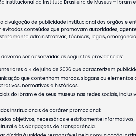
o institucional do Instituto Brasileiro de Museus – Ibra
 divulgação de publicidade institucional dos órgãos e en
 evitados conteúdos que promovam autoridades, agentes 
ritamente administrativas, técnicas, legais, emergencia
 deverão ser observadas as seguintes providências:
nteriores a 4 de julho de 2026 que caracterizem publicid
nicação que contenham marcas, slogans ou elementos da 
rativos, normativos e históricos;
ciais do Ibram e de seus museus nas redes sociais, inclus
os institucionais de caráter promocional;
dos objetivos, necessários e estritamente informativos
tural e às obrigações de transparência;
r dúvida à unidade responsável pela comunicação instituci