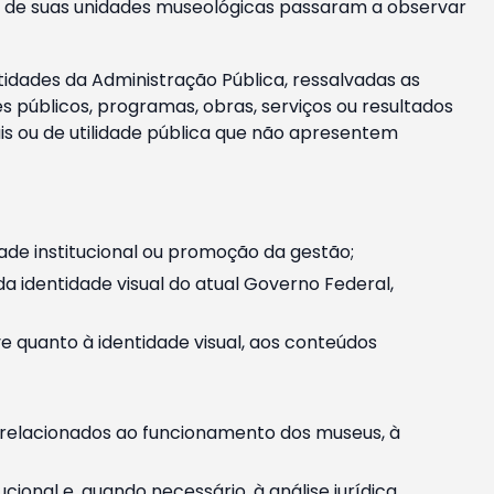
m e de suas unidades museológicas passaram a observar
tidades da Administração Pública, ressalvadas as
públicos, programas, obras, serviços ou resultados
is ou de utilidade pública que não apresentem
ade institucional ou promoção da gestão;
identidade visual do atual Governo Federal,
ive quanto à identidade visual, aos conteúdos
, relacionados ao funcionamento dos museus, à
onal e, quando necessário, à análise jurídica.