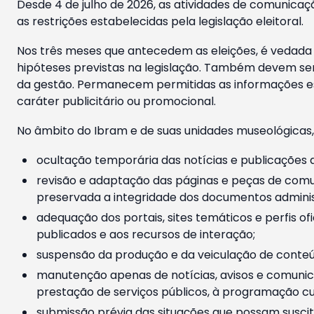
Desde 4 de julho de 2026, as atividades de comunicaçã
as restrições estabelecidas pela legislação eleitoral.
Nos três meses que antecedem as eleições, é vedada a
hipóteses previstas na legislação. Também devem ser
da gestão. Permanecem permitidas as informações est
caráter publicitário ou promocional.
No âmbito do Ibram e de suas unidades museológicas,
ocultação temporária das notícias e publicações a
revisão e adaptação das páginas e peças de comu
preservada a integridade dos documentos administ
adequação dos portais, sites temáticos e perfis ofi
publicados e aos recursos de interação;
suspensão da produção e da veiculação de conteúd
manutenção apenas de notícias, avisos e comunica
prestação de serviços públicos, à programação cul
submissão prévia das situações que possam suscita