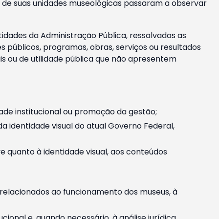
m e de suas unidades museológicas passaram a observar
tidades da Administração Pública, ressalvadas as
públicos, programas, obras, serviços ou resultados
is ou de utilidade pública que não apresentem
ade institucional ou promoção da gestão;
identidade visual do atual Governo Federal,
ive quanto à identidade visual, aos conteúdos
, relacionados ao funcionamento dos museus, à
onal e, quando necessário, à análise jurídica.