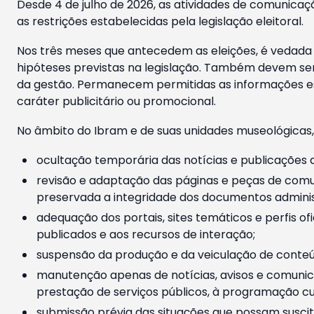
Desde 4 de julho de 2026, as atividades de comunicaçã
as restrições estabelecidas pela legislação eleitoral.
Nos três meses que antecedem as eleições, é vedada a
hipóteses previstas na legislação. Também devem ser
da gestão. Permanecem permitidas as informações est
caráter publicitário ou promocional.
No âmbito do Ibram e de suas unidades museológicas,
ocultação temporária das notícias e publicações a
revisão e adaptação das páginas e peças de comu
preservada a integridade dos documentos administ
adequação dos portais, sites temáticos e perfis ofi
publicados e aos recursos de interação;
suspensão da produção e da veiculação de conteúd
manutenção apenas de notícias, avisos e comunica
prestação de serviços públicos, à programação cul
submissão prévia das situações que possam suscita