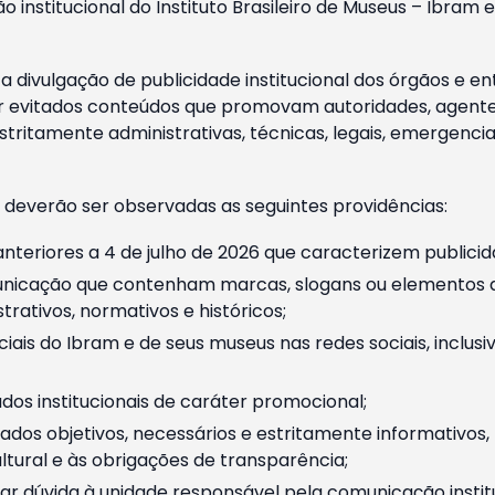
o institucional do Instituto Brasileiro de Museus – Ibra
 divulgação de publicidade institucional dos órgãos e en
 evitados conteúdos que promovam autoridades, agentes 
ritamente administrativas, técnicas, legais, emergencia
 deverão ser observadas as seguintes providências:
nteriores a 4 de julho de 2026 que caracterizem publicid
nicação que contenham marcas, slogans ou elementos da 
rativos, normativos e históricos;
ciais do Ibram e de seus museus nas redes sociais, inclus
os institucionais de caráter promocional;
dos objetivos, necessários e estritamente informativos
tural e às obrigações de transparência;
r dúvida à unidade responsável pela comunicação instituci