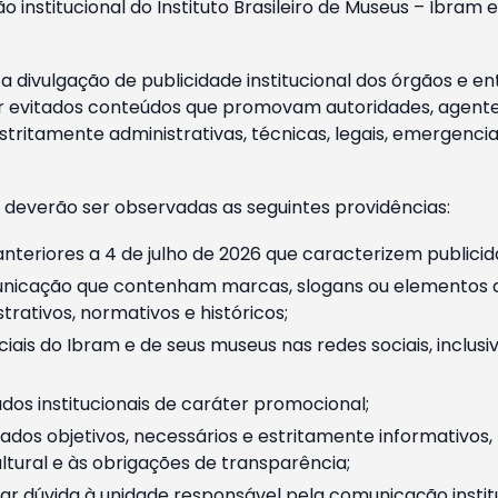
o institucional do Instituto Brasileiro de Museus – Ibra
 divulgação de publicidade institucional dos órgãos e en
 evitados conteúdos que promovam autoridades, agentes 
ritamente administrativas, técnicas, legais, emergencia
 deverão ser observadas as seguintes providências:
nteriores a 4 de julho de 2026 que caracterizem publicid
nicação que contenham marcas, slogans ou elementos da 
rativos, normativos e históricos;
ciais do Ibram e de seus museus nas redes sociais, inclus
os institucionais de caráter promocional;
dos objetivos, necessários e estritamente informativos
tural e às obrigações de transparência;
r dúvida à unidade responsável pela comunicação instituci