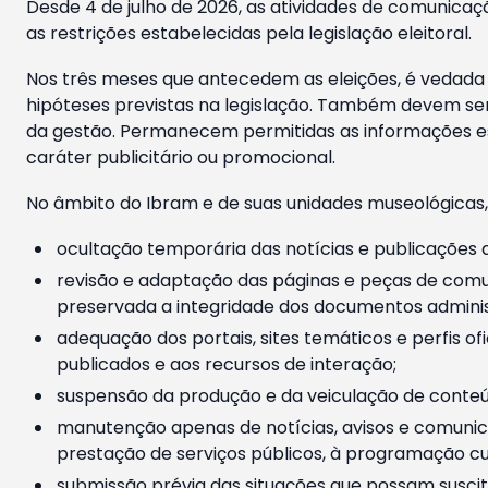
Desde 4 de julho de 2026, as atividades de comunicaçã
as restrições estabelecidas pela legislação eleitoral.
Nos três meses que antecedem as eleições, é vedada a
hipóteses previstas na legislação. Também devem ser
da gestão. Permanecem permitidas as informações est
caráter publicitário ou promocional.
No âmbito do Ibram e de suas unidades museológicas,
ocultação temporária das notícias e publicações a
revisão e adaptação das páginas e peças de comu
preservada a integridade dos documentos administ
adequação dos portais, sites temáticos e perfis ofi
publicados e aos recursos de interação;
suspensão da produção e da veiculação de conteúd
manutenção apenas de notícias, avisos e comunica
prestação de serviços públicos, à programação cul
submissão prévia das situações que possam suscita