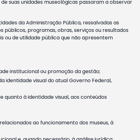
m e de suas unidades museológicas passaram a observar
tidades da Administração Pública, ressalvadas as
públicos, programas, obras, serviços ou resultados
is ou de utilidade pública que não apresentem
ade institucional ou promoção da gestão;
identidade visual do atual Governo Federal,
ive quanto à identidade visual, aos conteúdos
, relacionados ao funcionamento dos museus, à
onal e, quando necessário, à análise jurídica.