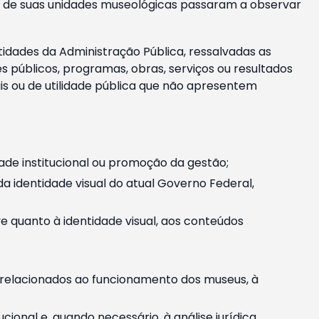
m e de suas unidades museológicas passaram a observar
tidades da Administração Pública, ressalvadas as
públicos, programas, obras, serviços ou resultados
is ou de utilidade pública que não apresentem
ade institucional ou promoção da gestão;
identidade visual do atual Governo Federal,
ive quanto à identidade visual, aos conteúdos
, relacionados ao funcionamento dos museus, à
onal e, quando necessário, à análise jurídica.