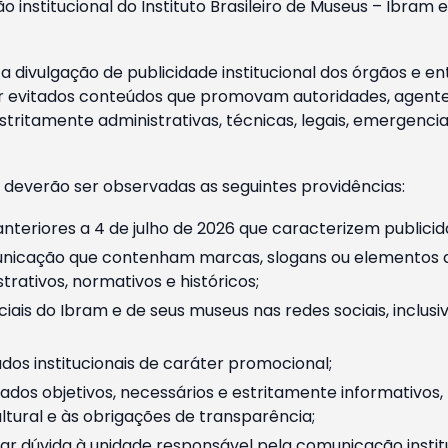
o institucional do Instituto Brasileiro de Museus – Ibra
 divulgação de publicidade institucional dos órgãos e en
 evitados conteúdos que promovam autoridades, agentes 
ritamente administrativas, técnicas, legais, emergencia
 deverão ser observadas as seguintes providências:
nteriores a 4 de julho de 2026 que caracterizem publicid
nicação que contenham marcas, slogans ou elementos da 
rativos, normativos e históricos;
ciais do Ibram e de seus museus nas redes sociais, inclus
os institucionais de caráter promocional;
dos objetivos, necessários e estritamente informativos
tural e às obrigações de transparência;
r dúvida à unidade responsável pela comunicação instituci