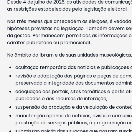
Desde 4 de julho de 2026, as atividades de comunicaçã
as restrições estabelecidas pela legislação eleitoral.
Nos três meses que antecedem as eleições, é vedada a
hipóteses previstas na legislação. Também devem ser
da gestão. Permanecem permitidas as informações est
caráter publicitário ou promocional.
No âmbito do Ibram e de suas unidades museológicas,
ocultação temporária das notícias e publicações a
revisão e adaptação das páginas e peças de comu
preservada a integridade dos documentos administ
adequação dos portais, sites temáticos e perfis ofi
publicados e aos recursos de interação;
suspensão da produção e da veiculação de conteúd
manutenção apenas de notícias, avisos e comunica
prestação de serviços públicos, à programação cul
submissão prévia das situações que possam suscita