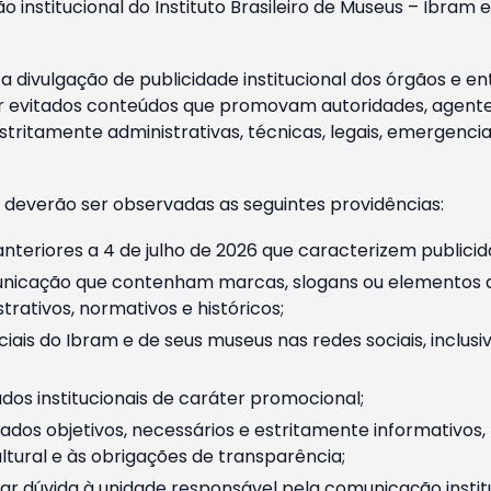
o institucional do Instituto Brasileiro de Museus – Ibra
 divulgação de publicidade institucional dos órgãos e en
 evitados conteúdos que promovam autoridades, agentes 
ritamente administrativas, técnicas, legais, emergencia
 deverão ser observadas as seguintes providências:
nteriores a 4 de julho de 2026 que caracterizem publicid
nicação que contenham marcas, slogans ou elementos da 
rativos, normativos e históricos;
ciais do Ibram e de seus museus nas redes sociais, inclus
os institucionais de caráter promocional;
dos objetivos, necessários e estritamente informativos
tural e às obrigações de transparência;
r dúvida à unidade responsável pela comunicação instituci