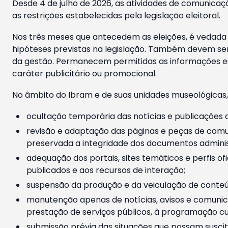
Desde 4 de julho de 2026, as atividades de comunicaçã
as restrições estabelecidas pela legislação eleitoral.
Nos três meses que antecedem as eleições, é vedada a
hipóteses previstas na legislação. Também devem ser
da gestão. Permanecem permitidas as informações est
caráter publicitário ou promocional.
No âmbito do Ibram e de suas unidades museológicas,
ocultação temporária das notícias e publicações a
revisão e adaptação das páginas e peças de comu
preservada a integridade dos documentos administ
adequação dos portais, sites temáticos e perfis ofi
publicados e aos recursos de interação;
suspensão da produção e da veiculação de conteúd
manutenção apenas de notícias, avisos e comunica
prestação de serviços públicos, à programação cul
submissão prévia das situações que possam suscita