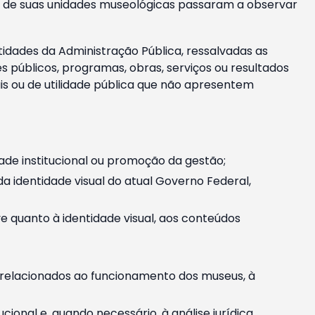
m e de suas unidades museológicas passaram a observar
tidades da Administração Pública, ressalvadas as
públicos, programas, obras, serviços ou resultados
is ou de utilidade pública que não apresentem
ade institucional ou promoção da gestão;
identidade visual do atual Governo Federal,
ive quanto à identidade visual, aos conteúdos
, relacionados ao funcionamento dos museus, à
onal e, quando necessário, à análise jurídica.