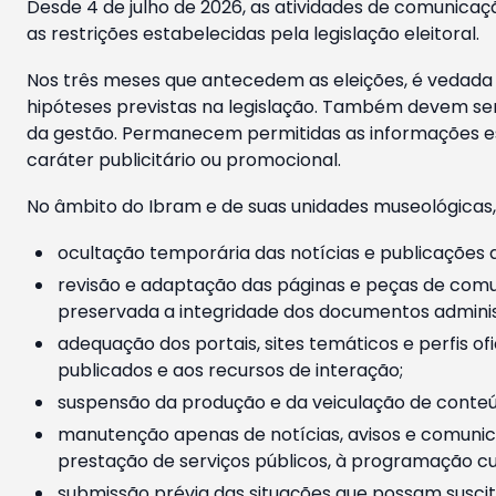
Desde 4 de julho de 2026, as atividades de comunicaçã
as restrições estabelecidas pela legislação eleitoral.
Nos três meses que antecedem as eleições, é vedada a
hipóteses previstas na legislação. Também devem ser
da gestão. Permanecem permitidas as informações est
caráter publicitário ou promocional.
No âmbito do Ibram e de suas unidades museológicas,
ocultação temporária das notícias e publicações a
revisão e adaptação das páginas e peças de comu
preservada a integridade dos documentos administ
adequação dos portais, sites temáticos e perfis ofi
publicados e aos recursos de interação;
suspensão da produção e da veiculação de conteúd
manutenção apenas de notícias, avisos e comunica
prestação de serviços públicos, à programação cul
submissão prévia das situações que possam suscita