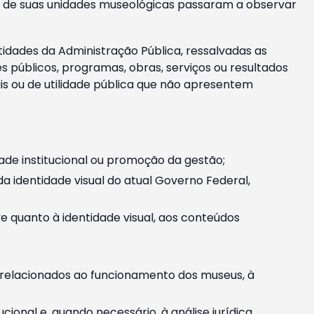
m e de suas unidades museológicas passaram a observar
tidades da Administração Pública, ressalvadas as
públicos, programas, obras, serviços ou resultados
is ou de utilidade pública que não apresentem
ade institucional ou promoção da gestão;
identidade visual do atual Governo Federal,
ive quanto à identidade visual, aos conteúdos
, relacionados ao funcionamento dos museus, à
onal e, quando necessário, à análise jurídica.