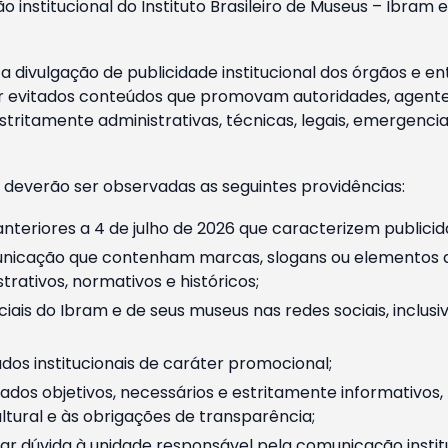
o institucional do Instituto Brasileiro de Museus – Ibra
 divulgação de publicidade institucional dos órgãos e en
 evitados conteúdos que promovam autoridades, agentes 
ritamente administrativas, técnicas, legais, emergencia
 deverão ser observadas as seguintes providências:
nteriores a 4 de julho de 2026 que caracterizem publicid
nicação que contenham marcas, slogans ou elementos da 
rativos, normativos e históricos;
ciais do Ibram e de seus museus nas redes sociais, inclus
os institucionais de caráter promocional;
dos objetivos, necessários e estritamente informativos
tural e às obrigações de transparência;
r dúvida à unidade responsável pela comunicação instituci