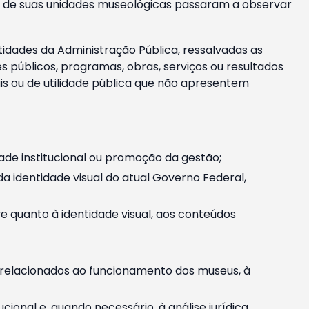
m e de suas unidades museológicas passaram a observar
tidades da Administração Pública, ressalvadas as
públicos, programas, obras, serviços ou resultados
is ou de utilidade pública que não apresentem
ade institucional ou promoção da gestão;
identidade visual do atual Governo Federal,
ive quanto à identidade visual, aos conteúdos
, relacionados ao funcionamento dos museus, à
onal e, quando necessário, à análise jurídica.