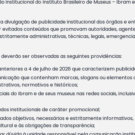
o institucional do Instituto Brasileiro de Museus – Ibra
 divulgação de publicidade institucional dos órgãos e en
 evitados conteúdos que promovam autoridades, agentes 
ritamente administrativas, técnicas, legais, emergencia
 deverão ser observadas as seguintes providências:
nteriores a 4 de julho de 2026 que caracterizem publicid
nicação que contenham marcas, slogans ou elementos da 
rativos, normativos e históricos;
ciais do Ibram e de seus museus nas redes sociais, inclus
os institucionais de caráter promocional;
dos objetivos, necessários e estritamente informativos
tural e às obrigações de transparência;
r dúvida à unidade responsável pela comunicação instituci