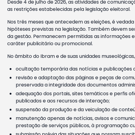
Desde 4 de julho de 2026, as atividades de comunicaçã
as restrições estabelecidas pela legislação eleitoral.
Nos três meses que antecedem as eleições, é vedada a
hipóteses previstas na legislação. Também devem ser
da gestão. Permanecem permitidas as informações est
caráter publicitário ou promocional.
No âmbito do Ibram e de suas unidades museológicas,
ocultação temporária das notícias e publicações a
revisão e adaptação das páginas e peças de comu
preservada a integridade dos documentos administ
adequação dos portais, sites temáticos e perfis ofi
publicados e aos recursos de interação;
suspensão da produção e da veiculação de conteúd
manutenção apenas de notícias, avisos e comunica
prestação de serviços públicos, à programação cul
submissão prévia das situações que possam suscita