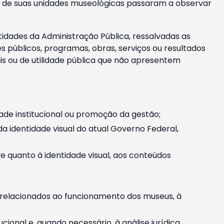
m e de suas unidades museológicas passaram a observar
tidades da Administração Pública, ressalvadas as
públicos, programas, obras, serviços ou resultados
is ou de utilidade pública que não apresentem
ade institucional ou promoção da gestão;
identidade visual do atual Governo Federal,
ive quanto à identidade visual, aos conteúdos
, relacionados ao funcionamento dos museus, à
onal e, quando necessário, à análise jurídica.