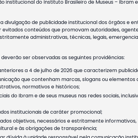
o institucional do Instituto Brasileiro de Museus – Ibra
 divulgação de publicidade institucional dos órgãos e en
 evitados conteúdos que promovam autoridades, agentes 
ritamente administrativas, técnicas, legais, emergencia
 deverão ser observadas as seguintes providências:
nteriores a 4 de julho de 2026 que caracterizem publicid
nicação que contenham marcas, slogans ou elementos da 
rativos, normativos e históricos;
ciais do Ibram e de seus museus nas redes sociais, inclus
os institucionais de caráter promocional;
dos objetivos, necessários e estritamente informativos
tural e às obrigações de transparência;
r dúvida à unidade responsável pela comunicação instituci