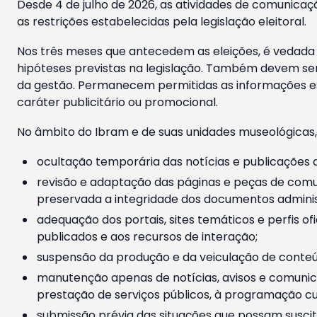
Desde 4 de julho de 2026, as atividades de comunicaçã
as restrições estabelecidas pela legislação eleitoral.
Nos três meses que antecedem as eleições, é vedada a
hipóteses previstas na legislação. Também devem ser
da gestão. Permanecem permitidas as informações est
caráter publicitário ou promocional.
No âmbito do Ibram e de suas unidades museológicas,
ocultação temporária das notícias e publicações a
revisão e adaptação das páginas e peças de comu
preservada a integridade dos documentos administ
adequação dos portais, sites temáticos e perfis ofi
publicados e aos recursos de interação;
suspensão da produção e da veiculação de conteúd
manutenção apenas de notícias, avisos e comunica
prestação de serviços públicos, à programação cul
submissão prévia das situações que possam suscita