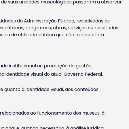
m e de suas unidades museológicas passaram a observar
tidades da Administração Pública, ressalvadas as
públicos, programas, obras, serviços ou resultados
is ou de utilidade pública que não apresentem
ade institucional ou promoção da gestão;
identidade visual do atual Governo Federal,
ive quanto à identidade visual, aos conteúdos
, relacionados ao funcionamento dos museus, à
onal e, quando necessário, à análise jurídica.