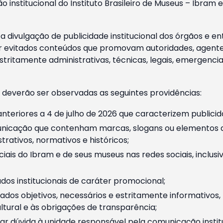
o institucional do Instituto Brasileiro de Museus – Ibra
 divulgação de publicidade institucional dos órgãos e en
 evitados conteúdos que promovam autoridades, agentes 
ritamente administrativas, técnicas, legais, emergencia
 deverão ser observadas as seguintes providências:
nteriores a 4 de julho de 2026 que caracterizem publicid
nicação que contenham marcas, slogans ou elementos da 
rativos, normativos e históricos;
ciais do Ibram e de seus museus nas redes sociais, inclus
os institucionais de caráter promocional;
dos objetivos, necessários e estritamente informativos
tural e às obrigações de transparência;
r dúvida à unidade responsável pela comunicação instituci