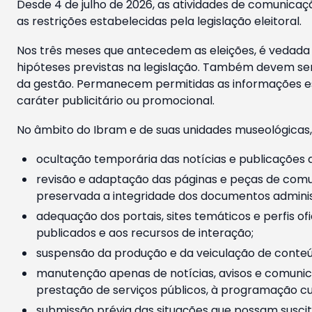
Desde 4 de julho de 2026, as atividades de comunicaçã
as restrições estabelecidas pela legislação eleitoral.
Nos três meses que antecedem as eleições, é vedada a
hipóteses previstas na legislação. Também devem ser
da gestão. Permanecem permitidas as informações est
caráter publicitário ou promocional.
No âmbito do Ibram e de suas unidades museológicas,
ocultação temporária das notícias e publicações a
revisão e adaptação das páginas e peças de comu
preservada a integridade dos documentos administ
adequação dos portais, sites temáticos e perfis ofi
publicados e aos recursos de interação;
suspensão da produção e da veiculação de conteúd
manutenção apenas de notícias, avisos e comunica
prestação de serviços públicos, à programação cul
submissão prévia das situações que possam suscita