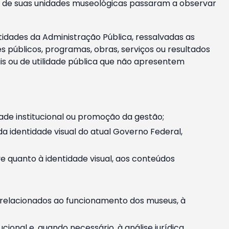
m e de suas unidades museológicas passaram a observar
tidades da Administração Pública, ressalvadas as
públicos, programas, obras, serviços ou resultados
is ou de utilidade pública que não apresentem
ade institucional ou promoção da gestão;
identidade visual do atual Governo Federal,
ive quanto à identidade visual, aos conteúdos
, relacionados ao funcionamento dos museus, à
onal e, quando necessário, à análise jurídica.