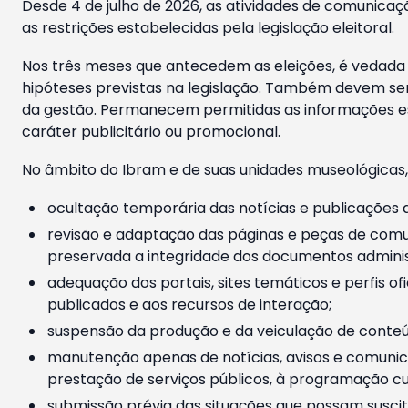
Desde 4 de julho de 2026, as atividades de comunicaçã
as restrições estabelecidas pela legislação eleitoral.
Nos três meses que antecedem as eleições, é vedada a
hipóteses previstas na legislação. Também devem ser
da gestão. Permanecem permitidas as informações est
caráter publicitário ou promocional.
No âmbito do Ibram e de suas unidades museológicas,
ocultação temporária das notícias e publicações a
revisão e adaptação das páginas e peças de comu
preservada a integridade dos documentos administ
adequação dos portais, sites temáticos e perfis ofi
publicados e aos recursos de interação;
suspensão da produção e da veiculação de conteúd
manutenção apenas de notícias, avisos e comunica
prestação de serviços públicos, à programação cul
submissão prévia das situações que possam suscita