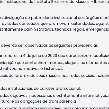
o institucional do Instituto Brasileiro de Museus – Ibra
 divulgação de publicidade institucional dos órgãos e en
 evitados conteúdos que promovam autoridades, agentes 
ritamente administrativas, técnicas, legais, emergencia
 deverão ser observadas as seguintes providências:
nteriores a 4 de julho de 2026 que caracterizem publicid
nicação que contenham marcas, slogans ou elementos da 
rativos, normativos e históricos;
ciais do Ibram e de seus museus nas redes sociais, inclus
os institucionais de caráter promocional;
dos objetivos, necessários e estritamente informativos
tural e às obrigações de transparência;
r dúvida à unidade responsável pela comunicação instituci