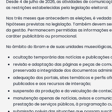
Desde 4 de julho de 2026, as atividades de comunicaçã
as restrições estabelecidas pela legislação eleitoral.
Nos três meses que antecedem as eleições, é vedada a
hipóteses previstas na legislação. Também devem ser
da gestão. Permanecem permitidas as informações est
caráter publicitário ou promocional.
No âmbito do Ibram e de suas unidades museológicas,
ocultação temporária das notícias e publicações a
revisão e adaptação das páginas e peças de comu
preservada a integridade dos documentos administ
adequação dos portais, sites temáticos e perfis ofi
publicados e aos recursos de interação;
suspensão da produção e da veiculação de conteúd
manutenção apenas de notícias, avisos e comunica
prestação de serviços públicos, à programação cul
submissão prévia das situações que possam suscita