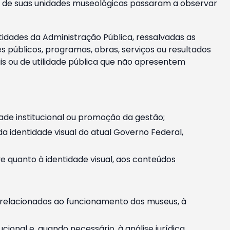
m e de suas unidades museológicas passaram a observar
tidades da Administração Pública, ressalvadas as
públicos, programas, obras, serviços ou resultados
is ou de utilidade pública que não apresentem
ade institucional ou promoção da gestão;
identidade visual do atual Governo Federal,
ive quanto à identidade visual, aos conteúdos
, relacionados ao funcionamento dos museus, à
onal e, quando necessário, à análise jurídica.