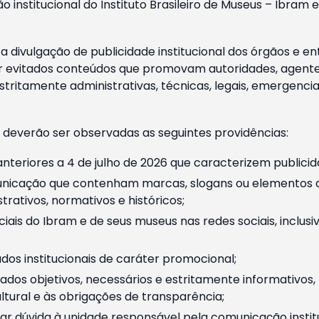
o institucional do Instituto Brasileiro de Museus – Ibra
 divulgação de publicidade institucional dos órgãos e en
 evitados conteúdos que promovam autoridades, agentes 
ritamente administrativas, técnicas, legais, emergencia
 deverão ser observadas as seguintes providências:
nteriores a 4 de julho de 2026 que caracterizem publicid
nicação que contenham marcas, slogans ou elementos da 
rativos, normativos e históricos;
ciais do Ibram e de seus museus nas redes sociais, inclus
os institucionais de caráter promocional;
dos objetivos, necessários e estritamente informativos
tural e às obrigações de transparência;
r dúvida à unidade responsável pela comunicação instituci