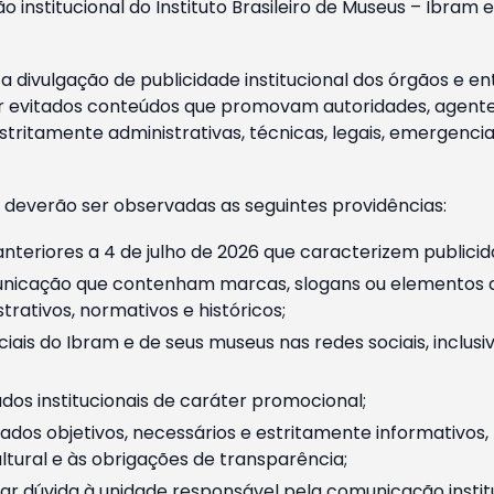
o institucional do Instituto Brasileiro de Museus – Ibra
 divulgação de publicidade institucional dos órgãos e en
 evitados conteúdos que promovam autoridades, agentes 
ritamente administrativas, técnicas, legais, emergencia
 deverão ser observadas as seguintes providências:
nteriores a 4 de julho de 2026 que caracterizem publicid
nicação que contenham marcas, slogans ou elementos da 
rativos, normativos e históricos;
ciais do Ibram e de seus museus nas redes sociais, inclus
os institucionais de caráter promocional;
dos objetivos, necessários e estritamente informativos
tural e às obrigações de transparência;
r dúvida à unidade responsável pela comunicação instituci