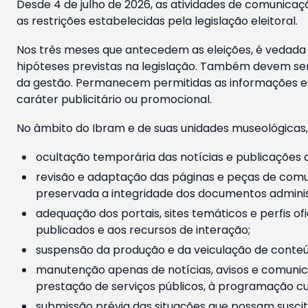
Desde 4 de julho de 2026, as atividades de comunicaçã
as restrições estabelecidas pela legislação eleitoral.
Nos três meses que antecedem as eleições, é vedada a
hipóteses previstas na legislação. Também devem ser
da gestão. Permanecem permitidas as informações est
caráter publicitário ou promocional.
No âmbito do Ibram e de suas unidades museológicas,
ocultação temporária das notícias e publicações a
revisão e adaptação das páginas e peças de comu
preservada a integridade dos documentos administ
adequação dos portais, sites temáticos e perfis ofi
publicados e aos recursos de interação;
suspensão da produção e da veiculação de conteúd
manutenção apenas de notícias, avisos e comunica
prestação de serviços públicos, à programação cul
submissão prévia das situações que possam suscita