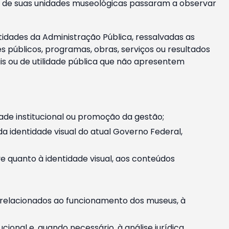
m e de suas unidades museológicas passaram a observar
tidades da Administração Pública, ressalvadas as
públicos, programas, obras, serviços ou resultados
is ou de utilidade pública que não apresentem
ade institucional ou promoção da gestão;
identidade visual do atual Governo Federal,
ive quanto à identidade visual, aos conteúdos
, relacionados ao funcionamento dos museus, à
onal e, quando necessário, à análise jurídica.