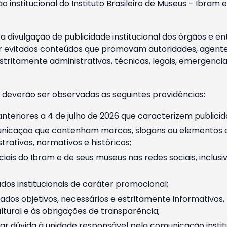
o institucional do Instituto Brasileiro de Museus – Ibra
 divulgação de publicidade institucional dos órgãos e en
 evitados conteúdos que promovam autoridades, agentes 
ritamente administrativas, técnicas, legais, emergencia
 deverão ser observadas as seguintes providências:
nteriores a 4 de julho de 2026 que caracterizem publicid
nicação que contenham marcas, slogans ou elementos da 
rativos, normativos e históricos;
ciais do Ibram e de seus museus nas redes sociais, inclus
os institucionais de caráter promocional;
dos objetivos, necessários e estritamente informativos
tural e às obrigações de transparência;
r dúvida à unidade responsável pela comunicação instituci