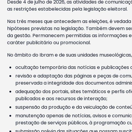
Desde 4 de julho de 2026, as atividades de comunicaçã
as restrições estabelecidas pela legislação eleitoral.
Nos três meses que antecedem as eleições, é vedada a
hipóteses previstas na legislação. Também devem ser
da gestão. Permanecem permitidas as informações est
caráter publicitário ou promocional.
No âmbito do Ibram e de suas unidades museológicas,
ocultação temporária das notícias e publicações a
revisão e adaptação das páginas e peças de comu
preservada a integridade dos documentos administ
adequação dos portais, sites temáticos e perfis ofi
publicados e aos recursos de interação;
suspensão da produção e da veiculação de conteúd
manutenção apenas de notícias, avisos e comunica
prestação de serviços públicos, à programação cul
submissão prévia das situações que possam suscita