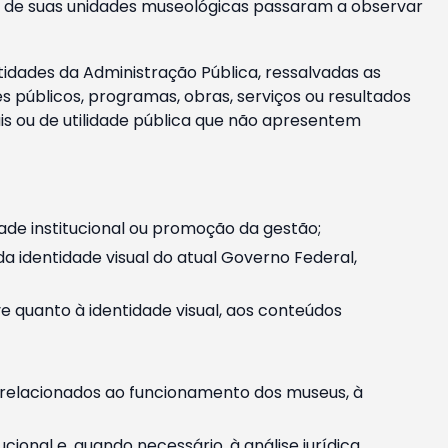
m e de suas unidades museológicas passaram a observar
tidades da Administração Pública, ressalvadas as
públicos, programas, obras, serviços ou resultados
is ou de utilidade pública que não apresentem
ade institucional ou promoção da gestão;
identidade visual do atual Governo Federal,
ive quanto à identidade visual, aos conteúdos
, relacionados ao funcionamento dos museus, à
onal e, quando necessário, à análise jurídica.