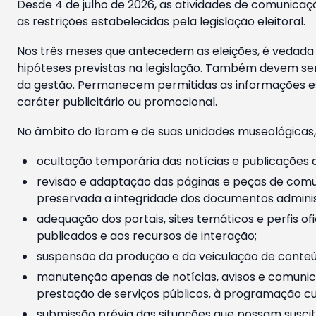
Desde 4 de julho de 2026, as atividades de comunicaçã
as restrições estabelecidas pela legislação eleitoral.
Nos três meses que antecedem as eleições, é vedada a
hipóteses previstas na legislação. Também devem ser
da gestão. Permanecem permitidas as informações est
caráter publicitário ou promocional.
No âmbito do Ibram e de suas unidades museológicas,
ocultação temporária das notícias e publicações a
revisão e adaptação das páginas e peças de comu
preservada a integridade dos documentos administ
adequação dos portais, sites temáticos e perfis ofi
publicados e aos recursos de interação;
suspensão da produção e da veiculação de conteúd
manutenção apenas de notícias, avisos e comunica
prestação de serviços públicos, à programação cul
submissão prévia das situações que possam suscita