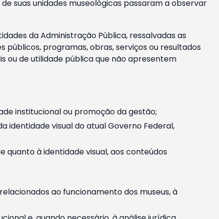
m e de suas unidades museológicas passaram a observar
tidades da Administração Pública, ressalvadas as
públicos, programas, obras, serviços ou resultados
is ou de utilidade pública que não apresentem
ade institucional ou promoção da gestão;
identidade visual do atual Governo Federal,
ive quanto à identidade visual, aos conteúdos
, relacionados ao funcionamento dos museus, à
onal e, quando necessário, à análise jurídica.