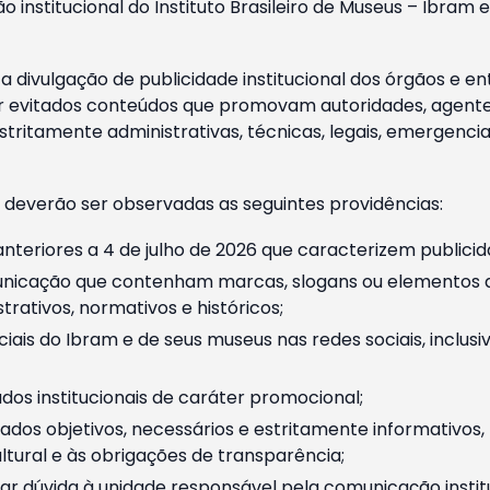
o institucional do Instituto Brasileiro de Museus – Ibra
 divulgação de publicidade institucional dos órgãos e en
 evitados conteúdos que promovam autoridades, agentes 
ritamente administrativas, técnicas, legais, emergencia
 deverão ser observadas as seguintes providências:
nteriores a 4 de julho de 2026 que caracterizem publicid
nicação que contenham marcas, slogans ou elementos da 
rativos, normativos e históricos;
ciais do Ibram e de seus museus nas redes sociais, inclus
os institucionais de caráter promocional;
dos objetivos, necessários e estritamente informativos
tural e às obrigações de transparência;
r dúvida à unidade responsável pela comunicação instituci