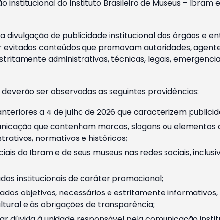
o institucional do Instituto Brasileiro de Museus – Ibra
 divulgação de publicidade institucional dos órgãos e en
 evitados conteúdos que promovam autoridades, agentes 
ritamente administrativas, técnicas, legais, emergencia
 deverão ser observadas as seguintes providências:
nteriores a 4 de julho de 2026 que caracterizem publicid
nicação que contenham marcas, slogans ou elementos da 
rativos, normativos e históricos;
ciais do Ibram e de seus museus nas redes sociais, inclus
os institucionais de caráter promocional;
dos objetivos, necessários e estritamente informativos
tural e às obrigações de transparência;
r dúvida à unidade responsável pela comunicação instituci