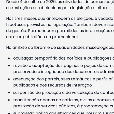
Desde 4 de julho de 2026, as atividades de comunicaçã
as restrições estabelecidas pela legislação eleitoral.
Nos três meses que antecedem as eleições, é vedada a
hipóteses previstas na legislação. Também devem ser
da gestão. Permanecem permitidas as informações est
caráter publicitário ou promocional.
No âmbito do Ibram e de suas unidades museológicas,
ocultação temporária das notícias e publicações a
revisão e adaptação das páginas e peças de comu
preservada a integridade dos documentos administ
adequação dos portais, sites temáticos e perfis ofi
publicados e aos recursos de interação;
suspensão da produção e da veiculação de conteúd
manutenção apenas de notícias, avisos e comunica
prestação de serviços públicos, à programação cul
submissão prévia das situações que possam suscita