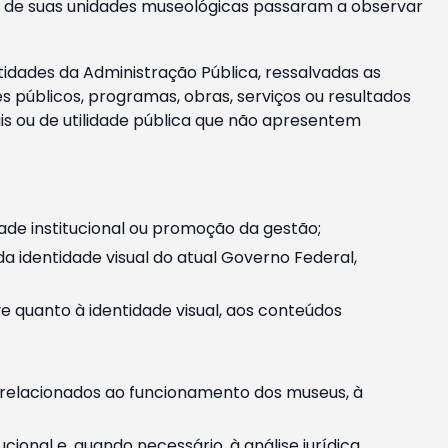
m e de suas unidades museológicas passaram a observar
tidades da Administração Pública, ressalvadas as
públicos, programas, obras, serviços ou resultados
is ou de utilidade pública que não apresentem
ade institucional ou promoção da gestão;
identidade visual do atual Governo Federal,
ive quanto à identidade visual, aos conteúdos
, relacionados ao funcionamento dos museus, à
onal e, quando necessário, à análise jurídica.