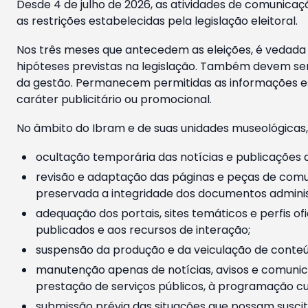
Desde 4 de julho de 2026, as atividades de comunicaçã
as restrições estabelecidas pela legislação eleitoral.
Nos três meses que antecedem as eleições, é vedada a
hipóteses previstas na legislação. Também devem ser
da gestão. Permanecem permitidas as informações est
caráter publicitário ou promocional.
No âmbito do Ibram e de suas unidades museológicas,
ocultação temporária das notícias e publicações a
revisão e adaptação das páginas e peças de comu
preservada a integridade dos documentos administ
adequação dos portais, sites temáticos e perfis ofi
publicados e aos recursos de interação;
suspensão da produção e da veiculação de conteúd
manutenção apenas de notícias, avisos e comunica
prestação de serviços públicos, à programação cul
submissão prévia das situações que possam suscita