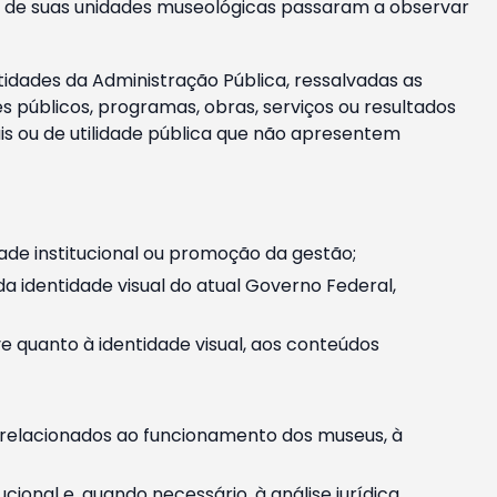
m e de suas unidades museológicas passaram a observar
tidades da Administração Pública, ressalvadas as
públicos, programas, obras, serviços ou resultados
is ou de utilidade pública que não apresentem
ade institucional ou promoção da gestão;
identidade visual do atual Governo Federal,
ive quanto à identidade visual, aos conteúdos
, relacionados ao funcionamento dos museus, à
onal e, quando necessário, à análise jurídica.