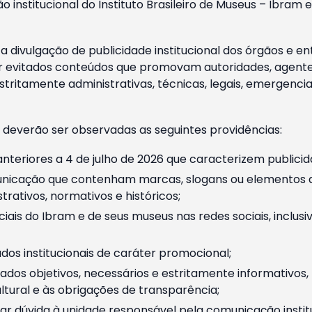
o institucional do Instituto Brasileiro de Museus – Ibra
 divulgação de publicidade institucional dos órgãos e en
 evitados conteúdos que promovam autoridades, agentes 
ritamente administrativas, técnicas, legais, emergencia
 deverão ser observadas as seguintes providências:
nteriores a 4 de julho de 2026 que caracterizem publicid
nicação que contenham marcas, slogans ou elementos da 
rativos, normativos e históricos;
ciais do Ibram e de seus museus nas redes sociais, inclus
os institucionais de caráter promocional;
dos objetivos, necessários e estritamente informativos
tural e às obrigações de transparência;
r dúvida à unidade responsável pela comunicação instituci