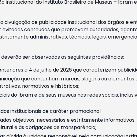
o institucional do Instituto Brasileiro de Museus – Ibra
 divulgação de publicidade institucional dos órgãos e en
 evitados conteúdos que promovam autoridades, agentes 
ritamente administrativas, técnicas, legais, emergencia
 deverão ser observadas as seguintes providências:
nteriores a 4 de julho de 2026 que caracterizem publicid
nicação que contenham marcas, slogans ou elementos da 
rativos, normativos e históricos;
ciais do Ibram e de seus museus nas redes sociais, inclus
os institucionais de caráter promocional;
dos objetivos, necessários e estritamente informativos
tural e às obrigações de transparência;
r dúvida à unidade responsável pela comunicação instituci