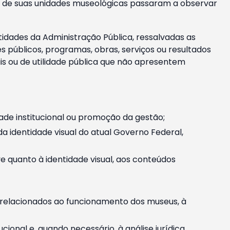
m e de suas unidades museológicas passaram a observar
tidades da Administração Pública, ressalvadas as
públicos, programas, obras, serviços ou resultados
is ou de utilidade pública que não apresentem
ade institucional ou promoção da gestão;
identidade visual do atual Governo Federal,
ive quanto à identidade visual, aos conteúdos
, relacionados ao funcionamento dos museus, à
onal e, quando necessário, à análise jurídica.