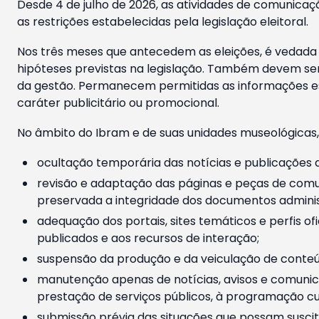
Desde 4 de julho de 2026, as atividades de comunicaçã
as restrições estabelecidas pela legislação eleitoral.
Nos três meses que antecedem as eleições, é vedada a
hipóteses previstas na legislação. Também devem ser
da gestão. Permanecem permitidas as informações est
caráter publicitário ou promocional.
No âmbito do Ibram e de suas unidades museológicas,
ocultação temporária das notícias e publicações a
revisão e adaptação das páginas e peças de comu
preservada a integridade dos documentos administ
adequação dos portais, sites temáticos e perfis ofi
publicados e aos recursos de interação;
suspensão da produção e da veiculação de conteúd
manutenção apenas de notícias, avisos e comunica
prestação de serviços públicos, à programação cul
submissão prévia das situações que possam suscita