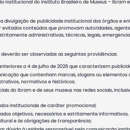
o institucional do Instituto Brasileiro de Museus – Ibra
 divulgação de publicidade institucional dos órgãos e en
 evitados conteúdos que promovam autoridades, agentes 
ritamente administrativas, técnicas, legais, emergencia
 deverão ser observadas as seguintes providências:
nteriores a 4 de julho de 2026 que caracterizem publicid
nicação que contenham marcas, slogans ou elementos da 
rativos, normativos e históricos;
ciais do Ibram e de seus museus nas redes sociais, inclus
os institucionais de caráter promocional;
dos objetivos, necessários e estritamente informativos
tural e às obrigações de transparência;
r dúvida à unidade responsável pela comunicação instituci