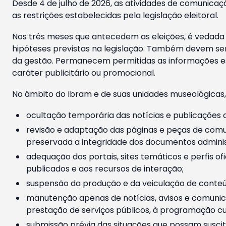
Desde 4 de julho de 2026, as atividades de comunicaçã
as restrições estabelecidas pela legislação eleitoral.
Nos três meses que antecedem as eleições, é vedada a
hipóteses previstas na legislação. Também devem ser
da gestão. Permanecem permitidas as informações est
caráter publicitário ou promocional.
No âmbito do Ibram e de suas unidades museológicas,
ocultação temporária das notícias e publicações a
revisão e adaptação das páginas e peças de comu
preservada a integridade dos documentos administ
adequação dos portais, sites temáticos e perfis ofi
publicados e aos recursos de interação;
suspensão da produção e da veiculação de conteúd
manutenção apenas de notícias, avisos e comunica
prestação de serviços públicos, à programação cul
submissão prévia das situações que possam suscita