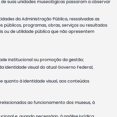
m e de suas unidades museológicas passaram a observar
tidades da Administração Pública, ressalvadas as
públicos, programas, obras, serviços ou resultados
is ou de utilidade pública que não apresentem
ade institucional ou promoção da gestão;
identidade visual do atual Governo Federal,
ive quanto à identidade visual, aos conteúdos
, relacionados ao funcionamento dos museus, à
onal e, quando necessário, à análise jurídica.