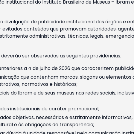
o institucional do Instituto Brasileiro de Museus – Ibra
 divulgação de publicidade institucional dos órgãos e en
 evitados conteúdos que promovam autoridades, agentes 
ritamente administrativas, técnicas, legais, emergencia
 deverão ser observadas as seguintes providências:
nteriores a 4 de julho de 2026 que caracterizem publicid
nicação que contenham marcas, slogans ou elementos da 
rativos, normativos e históricos;
ciais do Ibram e de seus museus nas redes sociais, inclus
os institucionais de caráter promocional;
dos objetivos, necessários e estritamente informativos
tural e às obrigações de transparência;
r dúvida à unidade responsável pela comunicação instituci