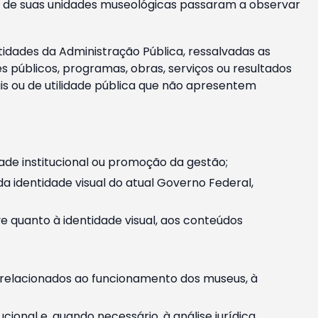
m e de suas unidades museológicas passaram a observar
tidades da Administração Pública, ressalvadas as
públicos, programas, obras, serviços ou resultados
is ou de utilidade pública que não apresentem
ade institucional ou promoção da gestão;
identidade visual do atual Governo Federal,
ive quanto à identidade visual, aos conteúdos
, relacionados ao funcionamento dos museus, à
onal e, quando necessário, à análise jurídica.