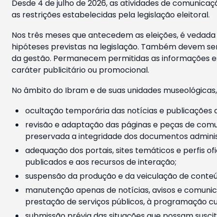
Desde 4 de julho de 2026, as atividades de comunicaçã
as restrições estabelecidas pela legislação eleitoral.
Nos três meses que antecedem as eleições, é vedada a
hipóteses previstas na legislação. Também devem ser
da gestão. Permanecem permitidas as informações est
caráter publicitário ou promocional.
No âmbito do Ibram e de suas unidades museológicas,
ocultação temporária das notícias e publicações a
revisão e adaptação das páginas e peças de comu
preservada a integridade dos documentos administ
adequação dos portais, sites temáticos e perfis ofi
publicados e aos recursos de interação;
suspensão da produção e da veiculação de conteúd
manutenção apenas de notícias, avisos e comunica
prestação de serviços públicos, à programação cul
submissão prévia das situações que possam suscita