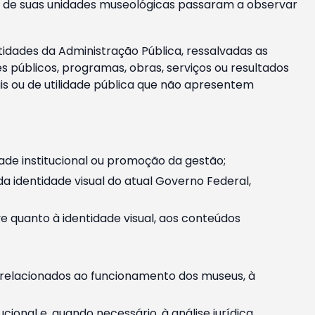
m e de suas unidades museológicas passaram a observar
tidades da Administração Pública, ressalvadas as
públicos, programas, obras, serviços ou resultados
is ou de utilidade pública que não apresentem
ade institucional ou promoção da gestão;
identidade visual do atual Governo Federal,
ive quanto à identidade visual, aos conteúdos
, relacionados ao funcionamento dos museus, à
onal e, quando necessário, à análise jurídica.