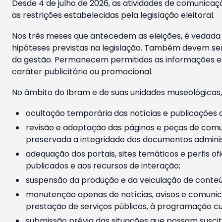
Desde 4 de julho de 2026, as atividades de comunicaçã
as restrições estabelecidas pela legislação eleitoral.
Nos três meses que antecedem as eleições, é vedada a
hipóteses previstas na legislação. Também devem ser
da gestão. Permanecem permitidas as informações est
caráter publicitário ou promocional.
No âmbito do Ibram e de suas unidades museológicas,
ocultação temporária das notícias e publicações a
revisão e adaptação das páginas e peças de comu
preservada a integridade dos documentos administ
adequação dos portais, sites temáticos e perfis ofi
publicados e aos recursos de interação;
suspensão da produção e da veiculação de conteúd
manutenção apenas de notícias, avisos e comunica
prestação de serviços públicos, à programação cul
submissão prévia das situações que possam suscita