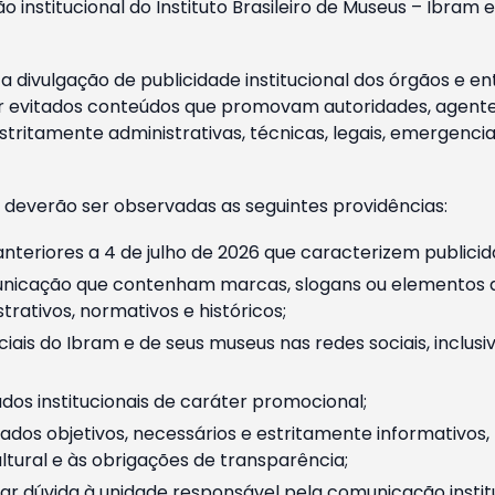
o institucional do Instituto Brasileiro de Museus – Ibra
 divulgação de publicidade institucional dos órgãos e en
 evitados conteúdos que promovam autoridades, agentes 
ritamente administrativas, técnicas, legais, emergencia
 deverão ser observadas as seguintes providências:
nteriores a 4 de julho de 2026 que caracterizem publicid
nicação que contenham marcas, slogans ou elementos da 
rativos, normativos e históricos;
ciais do Ibram e de seus museus nas redes sociais, inclus
os institucionais de caráter promocional;
dos objetivos, necessários e estritamente informativos
tural e às obrigações de transparência;
r dúvida à unidade responsável pela comunicação instituci