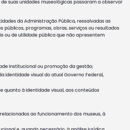
m e de suas unidades museológicas passaram a observar
tidades da Administração Pública, ressalvadas as
públicos, programas, obras, serviços ou resultados
is ou de utilidade pública que não apresentem
ade institucional ou promoção da gestão;
identidade visual do atual Governo Federal,
ive quanto à identidade visual, aos conteúdos
, relacionados ao funcionamento dos museus, à
onal e, quando necessário, à análise jurídica.