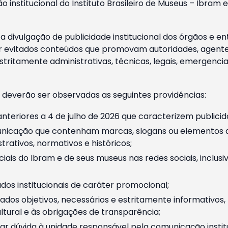
o institucional do Instituto Brasileiro de Museus – Ibra
 divulgação de publicidade institucional dos órgãos e en
 evitados conteúdos que promovam autoridades, agentes 
ritamente administrativas, técnicas, legais, emergencia
 deverão ser observadas as seguintes providências:
nteriores a 4 de julho de 2026 que caracterizem publicid
nicação que contenham marcas, slogans ou elementos da 
rativos, normativos e históricos;
ciais do Ibram e de seus museus nas redes sociais, inclus
os institucionais de caráter promocional;
dos objetivos, necessários e estritamente informativos
tural e às obrigações de transparência;
r dúvida à unidade responsável pela comunicação instituci